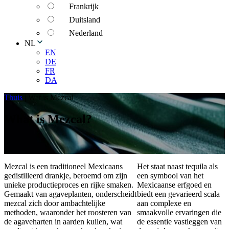
Frankrijk
Duitsland
Nederland
NL
EN
DE
FR
DA
Thuis
|
Wat is Mezcal
What is Mezcal?
Mezcal is een traditioneel Mexicaans
Het staat naast tequila als
gedistilleerd drankje, beroemd om zijn
een symbool van het
unieke productieproces en rijke smaken.
Mexicaanse erfgoed en
Gemaakt van agaveplanten, onderscheidt
biedt een gevarieerd scala
mezcal zich door ambachtelijke
aan complexe en
methoden, waaronder het roosteren van
smaakvolle ervaringen die
de agaveharten in aarden kuilen, wat
de essentie vastleggen van