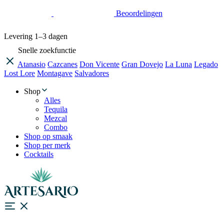
Beoordelingen
Levering
1–3 dagen
Snelle zoekfunctie
Atanasio
Cazcanes
Don Vicente
Gran Dovejo
La Luna
Legado
Lost Lore
Montagave
Salvadores
Shop
Alles
Tequila
Mezcal
Combo
Shop op smaak
Shop per merk
Cocktails