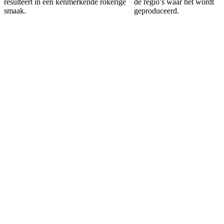
resulteert in een kenmerkende rokerige
de regio’s waar het wordt
smaak.
geproduceerd.