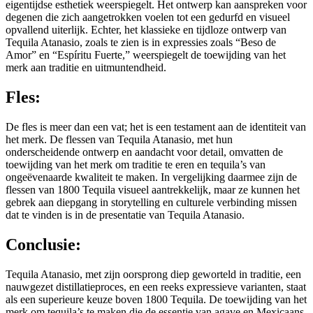
eigentijdse esthetiek weerspiegelt. Het ontwerp kan aanspreken voor
degenen die zich aangetrokken voelen tot een gedurfd en visueel
opvallend uiterlijk. Echter, het klassieke en tijdloze ontwerp van
Tequila Atanasio, zoals te zien is in expressies zoals “Beso de
Amor” en “Espíritu Fuerte,” weerspiegelt de toewijding van het
merk aan traditie en uitmuntendheid.
Fles:
De fles is meer dan een vat; het is een testament aan de identiteit van
het merk. De flessen van Tequila Atanasio, met hun
onderscheidende ontwerp en aandacht voor detail, omvatten de
toewijding van het merk om traditie te eren en tequila’s van
ongeëvenaarde kwaliteit te maken. In vergelijking daarmee zijn de
flessen van 1800 Tequila visueel aantrekkelijk, maar ze kunnen het
gebrek aan diepgang in storytelling en culturele verbinding missen
dat te vinden is in de presentatie van Tequila Atanasio.
Conclusie:
Tequila Atanasio, met zijn oorsprong diep geworteld in traditie, een
nauwgezet distillatieproces, en een reeks expressieve varianten, staat
als een superieure keuze boven 1800 Tequila. De toewijding van het
merk om tequila’s te maken die de essentie van agave en Mexicaans