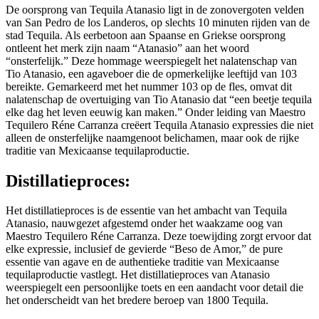
De oorsprong van Tequila Atanasio ligt in de zonovergoten velden
van San Pedro de los Landeros, op slechts 10 minuten rijden van de
stad Tequila. Als eerbetoon aan Spaanse en Griekse oorsprong
ontleent het merk zijn naam “Atanasio” aan het woord
“onsterfelijk.” Deze hommage weerspiegelt het nalatenschap van
Tio Atanasio, een agaveboer die de opmerkelijke leeftijd van 103
bereikte. Gemarkeerd met het nummer 103 op de fles, omvat dit
nalatenschap de overtuiging van Tio Atanasio dat “een beetje tequila
elke dag het leven eeuwig kan maken.” Onder leiding van Maestro
Tequilero Réne Carranza creëert Tequila Atanasio expressies die niet
alleen de onsterfelijke naamgenoot belichamen, maar ook de rijke
traditie van Mexicaanse tequilaproductie.
Distillatieproces:
Het distillatieproces is de essentie van het ambacht van Tequila
Atanasio, nauwgezet afgestemd onder het waakzame oog van
Maestro Tequilero Réne Carranza. Deze toewijding zorgt ervoor dat
elke expressie, inclusief de gevierde “Beso de Amor,” de pure
essentie van agave en de authentieke traditie van Mexicaanse
tequilaproductie vastlegt. Het distillatieproces van Atanasio
weerspiegelt een persoonlijke toets en een aandacht voor detail die
het onderscheidt van het bredere beroep van 1800 Tequila.