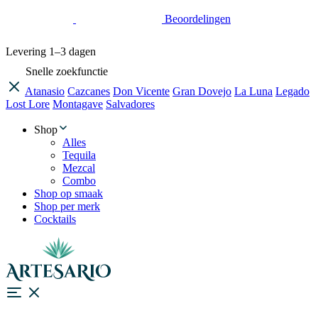
Beoordelingen
Levering
1–3 dagen
Snelle zoekfunctie
Atanasio
Cazcanes
Don Vicente
Gran Dovejo
La Luna
Legado
Lost Lore
Montagave
Salvadores
Shop
Alles
Tequila
Mezcal
Combo
Shop op smaak
Shop per merk
Cocktails