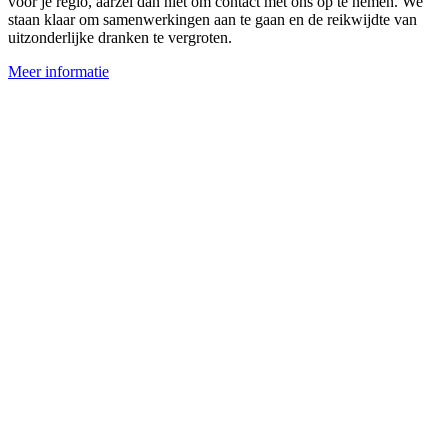
voor je regio, aarzel dan niet om contact met ons op te nemen. We
staan klaar om samenwerkingen aan te gaan en de reikwijdte van
uitzonderlijke dranken te vergroten.
Meer informatie