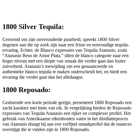
1800 Silver Tequila:
Geroemd om zijn onverouderde puurheid, spreekt 1800 Silver
degenen aan die op zoek zijn naar een frisse en eenvoudige tequila-
ervaring. Echter, de Blanco expressies van Tequila Atanasio, zoals
“Atanasio Beso de Amor Plata,” tillen de blanco categorie naar een
hoger niveau met een diepte van smaak die verder gaat dan louter
zuiverheid. Atanasio’s toewijding om een genuanceerde en
authentieke blanco tequila te maken onderscheidt het, en biedt een
ervaring die verder gaat dan het alledaagse.
1800 Reposado:
Gedurende een korte periode gerijpt, presenteert 1800 Reposado een
zacht karakter met hints van eik. In vergelijking bieden de Reposado
expressies van Tequila Atanasio een rijker en complexer profiel. Het
gebruik van Amerikaanse eikenhouten vaten in het distillatieproces
van Atanasio draagt bij aan een verfijnd smaakprofiel dat de nuances
overstijgt die te vinden zijn in 1800 Reposado.