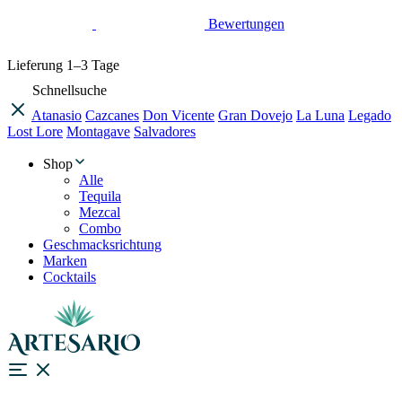
Bewertungen
Lieferung
1–3 Tage
Schnellsuche
Atanasio
Cazcanes
Don Vicente
Gran Dovejo
La Luna
Legado
Lost Lore
Montagave
Salvadores
Shop
Alle
Tequila
Mezcal
Combo
Geschmacksrichtung
Marken
Cocktails