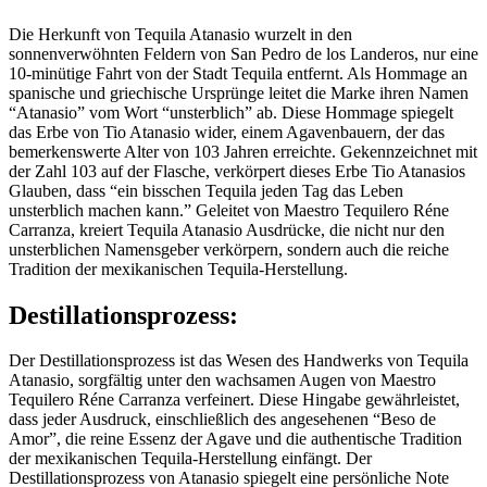
Die Herkunft von Tequila Atanasio wurzelt in den
sonnenverwöhnten Feldern von San Pedro de los Landeros, nur eine
10-minütige Fahrt von der Stadt Tequila entfernt. Als Hommage an
spanische und griechische Ursprünge leitet die Marke ihren Namen
“Atanasio” vom Wort “unsterblich” ab. Diese Hommage spiegelt
das Erbe von Tio Atanasio wider, einem Agavenbauern, der das
bemerkenswerte Alter von 103 Jahren erreichte. Gekennzeichnet mit
der Zahl 103 auf der Flasche, verkörpert dieses Erbe Tio Atanasios
Glauben, dass “ein bisschen Tequila jeden Tag das Leben
unsterblich machen kann.” Geleitet von Maestro Tequilero Réne
Carranza, kreiert Tequila Atanasio Ausdrücke, die nicht nur den
unsterblichen Namensgeber verkörpern, sondern auch die reiche
Tradition der mexikanischen Tequila-Herstellung.
Destillationsprozess:
Der Destillationsprozess ist das Wesen des Handwerks von Tequila
Atanasio, sorgfältig unter den wachsamen Augen von Maestro
Tequilero Réne Carranza verfeinert. Diese Hingabe gewährleistet,
dass jeder Ausdruck, einschließlich des angesehenen “Beso de
Amor”, die reine Essenz der Agave und die authentische Tradition
der mexikanischen Tequila-Herstellung einfängt. Der
Destillationsprozess von Atanasio spiegelt eine persönliche Note