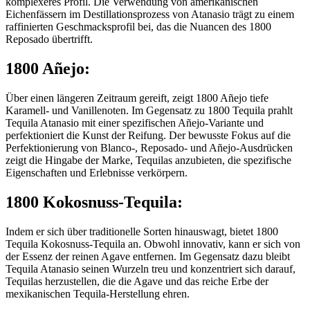
komplexeres Profil. Die Verwendung von amerikanischen
Eichenfässern im Destillationsprozess von Atanasio trägt zu einem
raffinierten Geschmacksprofil bei, das die Nuancen des 1800
Reposado übertrifft.
1800 Añejo:
Über einen längeren Zeitraum gereift, zeigt 1800 Añejo tiefe
Karamell- und Vanillenoten. Im Gegensatz zu 1800 Tequila prahlt
Tequila Atanasio mit einer spezifischen Añejo-Variante und
perfektioniert die Kunst der Reifung. Der bewusste Fokus auf die
Perfektionierung von Blanco-, Reposado- und Añejo-Ausdrücken
zeigt die Hingabe der Marke, Tequilas anzubieten, die spezifische
Eigenschaften und Erlebnisse verkörpern.
1800 Kokosnuss-Tequila:
Indem er sich über traditionelle Sorten hinauswagt, bietet 1800
Tequila Kokosnuss-Tequila an. Obwohl innovativ, kann er sich von
der Essenz der reinen Agave entfernen. Im Gegensatz dazu bleibt
Tequila Atanasio seinen Wurzeln treu und konzentriert sich darauf,
Tequilas herzustellen, die die Agave und das reiche Erbe der
mexikanischen Tequila-Herstellung ehren.