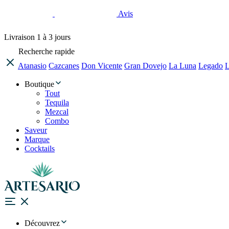
Avis
Livraison
1 à 3 jours
Recherche rapide
Atanasio
Cazcanes
Don Vicente
Gran Dovejo
La Luna
Legado
L
Boutique
Tout
Tequila
Mezcal
Combo
Saveur
Marque
Cocktails
Découvrez