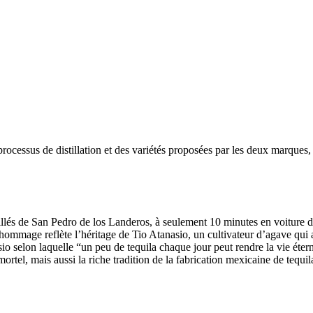
 processus de distillation et des variétés proposées par les deux marqu
illés de San Pedro de los Landeros, à seulement 10 minutes en voiture 
hommage reflète l’héritage de Tio Atanasio, un cultivateur d’agave qu
sio selon laquelle “un peu de tequila chaque jour peut rendre la vie ét
tel, mais aussi la riche tradition de la fabrication mexicaine de tequil