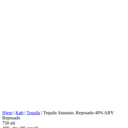
Familia Landeros S.C. de R.L. de
BRÆNDERI:
C.V.
NOM:
1599
AGAVE TYPE:
Tequilana Weber
AGAVE REGION:
Jalisco (Tequila Valley)
DESTILLERIETS STED:
Jalisco (Los Valles)
TILBEREDNING:
Autoklave (lavt tryk)
UDVINDING:
Valsemølle
VANDKILDE:
Grundvand fra brønd
Rustfri ståltanke, 100% agave,
FERMENTERING:
fermentering uden fibre
DESTILLATION:
Dobbelt destilleret
DESTILLERINGSAPPARAT:
Gryde i rustfrit stål
Amerikansk hvid egetræsfade
LAGRING:
(White Oak)
ABV/PROOF:
40% abv (80-proof)
ANDET:
Luftning, ingen tilsætningsstoffer
ENERGIVÆRDI:
221 kcal in 100 ml
Hjem
|
Køb
|
Tequila
|
Tequila Atanasio, Reposado 40% ABV
Reposado
750 ml