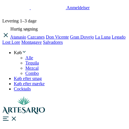
Anmeldelser
Levering
1–3 dage
Hurtig søgning
Atanasio
Cazcanes
Don Vicente
Gran Dovejo
La Luna
Legado
Lost Lore
Montagave
Salvadores
Køb
Alle
Tequila
Mezcal
Combo
Køb efter smag
Køb efter mærke
Cocktails