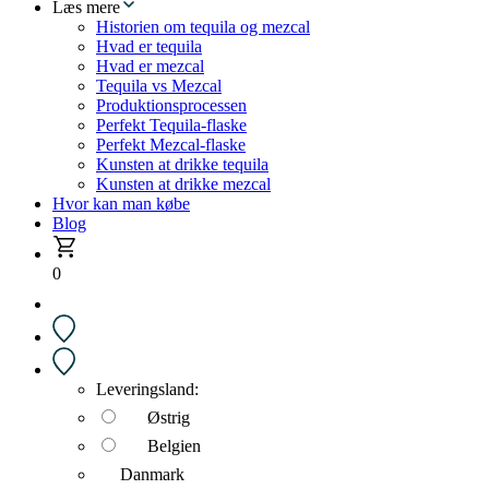
Læs mere
Historien om tequila og mezcal
Hvad er tequila
Hvad er mezcal
Tequila vs Mezcal
Produktionsprocessen
Perfekt Tequila-flaske
Perfekt Mezcal-flaske
Kunsten at drikke tequila
Kunsten at drikke mezcal
Hvor kan man købe
Blog
0
Leveringsland:
Østrig
Belgien
Danmark