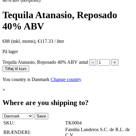
40% abv (80-proof)
Tequila Atanasio, Reposado
40% ABV
€
88
(inkl. moms),
€
117.33
/ liter
På lager
Tequila Atanasio, Reposado 40% ABV antal
–
+
Tilføj til kurv
You country is Danmark
Change country
×
Where are you shipping to?
Save
SKU:
TK0004
Familia Landeros S.C. de R.L. de
BRÆNDERI:
C.V.