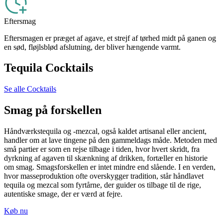
Eftersmag
Eftersmagen er præget af agave, et strejf af tørhed midt på ganen og
en sød, fløjlsblød afslutning, der bliver hængende varmt.
Tequila Cocktails
Se alle Cocktails
Smag på forskellen
Håndværkstequila og -mezcal, også kaldet artisanal eller ancient,
handler om at lave tingene på den gammeldags måde. Metoden med
små partier er som en rejse tilbage i tiden, hvor hvert skridt, fra
dyrkning af agaven til skænkning af drikken, fortæller en historie
om smag. Smagsforskellen er intet mindre end slående. I en verden,
hvor masseproduktion ofte overskygger tradition, står håndlavet
tequila og mezcal som fyrtårne, der guider os tilbage til de rige,
autentiske smage, der er værd at fejre.
Køb nu