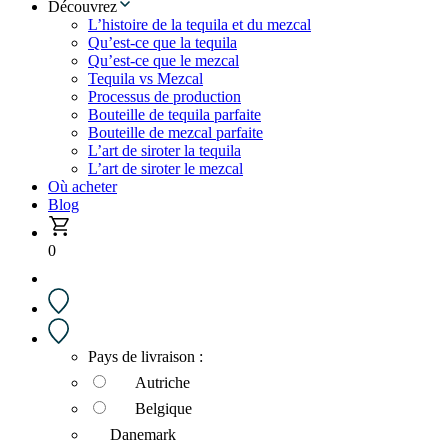
Découvrez
L’histoire de la tequila et du mezcal
Qu’est-ce que la tequila
Qu’est-ce que le mezcal
Tequila vs Mezcal
Processus de production
Bouteille de tequila parfaite
Bouteille de mezcal parfaite
L’art de siroter la tequila
L’art de siroter le mezcal
Où acheter
Blog
0
Pays de livraison :
Autriche
Belgique
Danemark