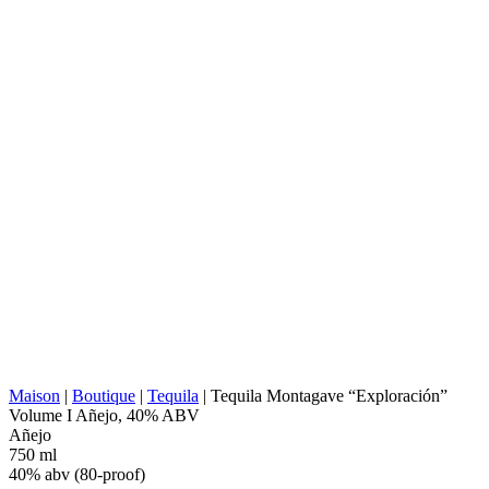
DE LA
Jalisco (Los Valles)
DISTILLERIE :
CUISSON :
Fours en pierre/brique
EXTRACTION :
Broyeur à rouleaux
SOURCE D'EAU :
Puits d'eau profonde
Cuves en acier inoxydable, 100% agave,
FERMENTATION :
Fermentation en plein air, Fermentation sans
fibres
DISTILLATION :
2x distillé
Pot en acier inoxydable avec bobine en
REPOS :
cuivre
VIEILLISSEMENT
Fûts de Chêne Français, Fûts de Vin
:
ABV/PROOF :
40% abv (80-proof)
AUTRES :
Reposé en acier inoxydable, Sans additifs
VALEUR
221 kcal in 100 ml
ÉNERGÉTIQUE :
Maison
|
Boutique
|
Tequila
|
Tequila Montagave “Exploración”
Volume I Añejo, 40% ABV
Añejo
750 ml
40% abv (80-proof)