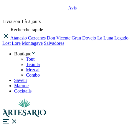
Avis
Livraison
1 à 3 jours
Recherche rapide
Atanasio
Cazcanes
Don Vicente
Gran Dovejo
La Luna
Legado
Lost Lore
Montagave
Salvadores
Boutique
Tout
Tequila
Mezcal
Combo
Saveur
Marque
Cocktails