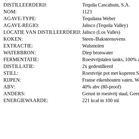
DISTILLEERDERIJ:
Tequila Cascahuin, S.A.
NOM:
1123
AGAVE-TYPE:
Tequilana Weber
AGAVE-REGIO:
Jalisco (Tequila Valley)
LOCATIE VAN DISTILLEERDERIJ:
Jalisco (Los Valles)
KOKEN:
Steen-/Baksteenovens
EXTRACTIE:
Walsmolen
WATERBRON:
Diep bronwater
FERMENTATIE:
Roestvrijstalen tanks, 100% a
DISTILLATIE:
2x gedestilleerd
STILL:
Roestvrije pot met koperen S
RIJPEN:
Franse eikenhouten vaten, W
ABV:
40% abv (80-proof)
ANDERS:
Gerust in roestvrij staal, Gee
ENERGIEWAARDE:
221 kcal in 100 ml