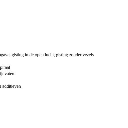
gave, gisting in de open lucht, gisting zonder vezels
piraal
ijnvaten
n additieven