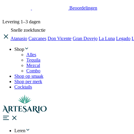
Beoordelingen
Levering
1–3 dagen
Snelle zoekfunctie
Atanasio
Cazcanes
Don Vicente
Gran Dovejo
La Luna
Legado
L
Shop
Alles
Tequila
Mezcal
Combo
Shop op smaak
Shop per merk
Cocktails
Leren