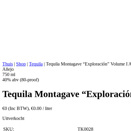
EXTRACTIE:
Walsmolen
WATERBRON:
Diep bronwater
FERMENTATIE:
Roestvrijstalen tanks, 100% a
DISTILLATIE:
2x gedestilleerd
STILL:
Roestvrije pot met koperen S
RIJPEN:
Franse eikenhouten vaten, W
ABV:
40% abv (80-proof)
ANDERS:
Gerust in roestvrij staal, Gee
ENERGIEWAARDE:
221 kcal in 100 ml
Thuis
|
Shop
|
Tequila
|
Tequila Montagave “Exploración” Volume I
Añejo
750 ml
40% abv (80-proof)
Tequila Montagave “Exploraci
€
0
(Inc BTW),
€
0.00
/ liter
Uitverkocht
SKU:
TK0028