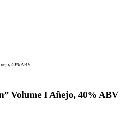
gave, gisting in de open lucht, gisting zonder vezels
piraal
ijnvaten
n additieven
 Añejo, 40% ABV
ón” Volume I Añejo, 40% ABV