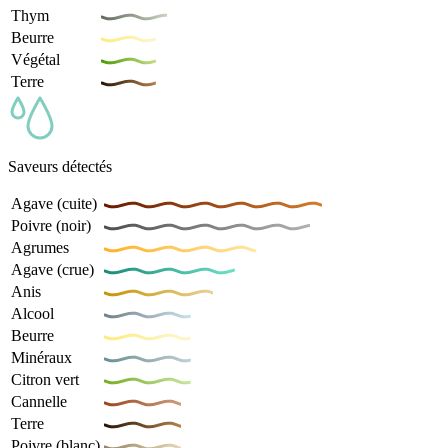
Thym
Beurre
Végétal
Terre
Saveurs détectés
Agave (cuite)
Poivre (noir)
Agrumes
Agave (crue)
Anis
Alcool
Beurre
Minéraux
Citron vert
Cannelle
Terre
Poivre (blanc)