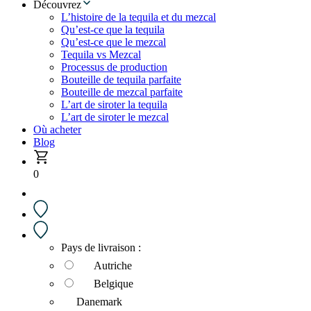
Découvrez
L’histoire de la tequila et du mezcal
Qu’est-ce que la tequila
Qu’est-ce que le mezcal
Tequila vs Mezcal
Processus de production
Bouteille de tequila parfaite
Bouteille de mezcal parfaite
L’art de siroter la tequila
L’art de siroter le mezcal
Où acheter
Blog
0
Pays de livraison :
Autriche
Belgique
Danemark