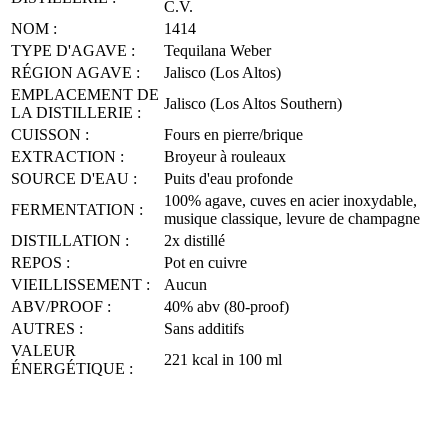
C.V.
NOM :
1414
TYPE D'AGAVE :
Tequilana Weber
RÉGION AGAVE :
Jalisco (Los Altos)
EMPLACEMENT DE
Jalisco (Los Altos Southern)
LA DISTILLERIE :
CUISSON :
Fours en pierre/brique
EXTRACTION :
Broyeur à rouleaux
SOURCE D'EAU :
Puits d'eau profonde
100% agave, cuves en acier inoxydable,
FERMENTATION :
musique classique, levure de champagne
DISTILLATION :
2x distillé
REPOS :
Pot en cuivre
VIEILLISSEMENT :
Aucun
ABV/PROOF :
40% abv (80-proof)
AUTRES :
Sans additifs
VALEUR
221 kcal in 100 ml
ÉNERGÉTIQUE :