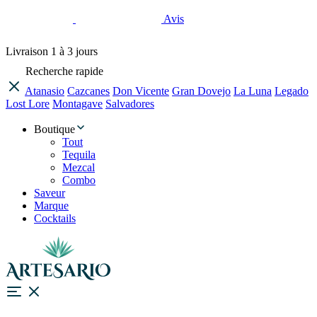
Avis
Livraison
1 à 3 jours
Recherche rapide
Atanasio
Cazcanes
Don Vicente
Gran Dovejo
La Luna
Legado
Lost Lore
Montagave
Salvadores
Boutique
Tout
Tequila
Mezcal
Combo
Saveur
Marque
Cocktails