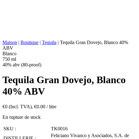
REPOS :
Pot en cuivre
VIEILLISSEMENT :
Aucun
ABV/PROOF :
40% abv (80-proof)
AUTRES :
Sans additifs
VALEUR
221 kcal in 100 ml
ÉNERGÉTIQUE :
Maison
|
Boutique
|
Tequila
|
Tequila Gran Dovejo, Blanco 40%
ABV
Blanco
750 ml
40% abv (80-proof)
Tequila Gran Dovejo, Blanco
40% ABV
€
0
(Incl. TVA),
€
0.00
/ litre
En rupture de stock
SKU :
TK0016
Feliciano Vivanco y Asociados, S.A. de
DISTILLERIE :