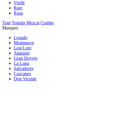
Vieilli
Rare
Rosa
Tout
Tequila
Mezcal
Combo
Marques
Legado
Montagave
Lost Lore
Atanasio
Gran Dovejo
La Luna
Salvadores
Cazcanes
Don Vicente