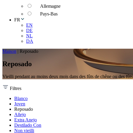
Allemagne
Pays-Bas
FR
EN
DE
NL
DA
Maison
|
Reposado
Reposado
Vieilli pendant au moins deux mois dans des fûts de chêne ou des fût
Filtres
Blanco
Joven
Reposado
Añejo
Extra Anejo
Destilado Con
Non vieilli