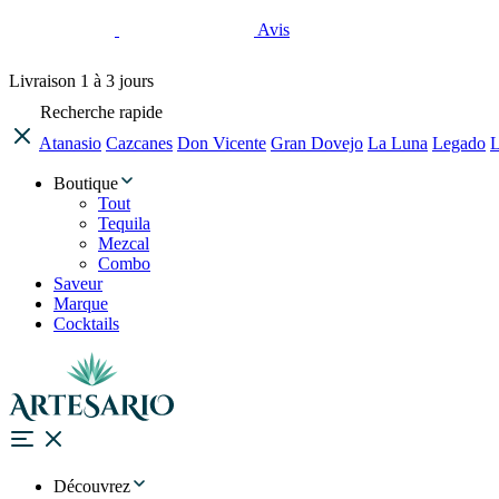
Avis
Livraison
1 à 3 jours
Recherche rapide
Atanasio
Cazcanes
Don Vicente
Gran Dovejo
La Luna
Legado
L
Boutique
Tout
Tequila
Mezcal
Combo
Saveur
Marque
Cocktails
Découvrez