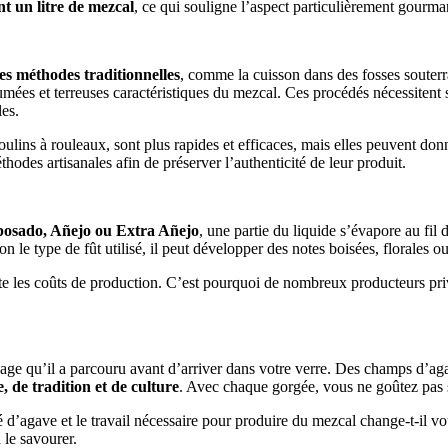
t un litre de mezcal
, ce qui souligne l’aspect particulièrement gourma
es méthodes traditionnelles
, comme la cuisson dans des fosses souterra
ées et terreuses caractéristiques du mezcal. Ces procédés nécessitent s
es.
oulins à rouleaux, sont plus rapides et efficaces, mais elles peuvent d
odes artisanales afin de préserver l’authenticité de leur produit.
osado, Añejo ou Extra Añejo
, une partie du liquide s’évapore au fi
on le type de fût utilisé, il peut développer des notes boisées, florales
te les coûts de production. C’est pourquoi de nombreux producteurs pri
e qu’il a parcouru avant d’arriver dans votre verre. Des champs d’agav
e, de tradition et de culture
. Avec chaque gorgée, vous ne goûtez pas
 d’agave et le travail nécessaire pour produire du mezcal change-t-il votr
 le savourer.