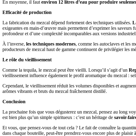
En moyenne, il faut
environ 12 litres d’eau pour produire seulemen
Efficacité de production
La fabrication du mezcal dépend fortement des techniques utilisées.
L
exigeantes en main-d’œuvre mais permettent d’exprimer les saveurs fum
profondeur et d’une complexité incomparables aux versions industriell
À l’inverse,
les techniques modernes
, comme les autoclaves et les m
producteurs de mezcal haut de gamme continuent de privilégier les méth
Le rôle du vieillissement
Comme la tequila, le mezcal peut être vieilli. Lorsqu’il s’agit d’un
Rep
vieillissement influence également le profil aromatique du mezcal : sel
Cependant, le vieillissement réduit les volumes disponibles et augmen
arômes vibrants et bruts du mezcal fraîchement distillé.
Conclusion
La prochaine fois que vous dégusterez un mezcal, pensez au long voyag
est bien plus qu’un simple spiritueux : c’est un héritage de
savoir-fair
Et vous, que pensez-vous de tout cela ? Le fait de connaître la quantité
dans chaque bouteille, peut-être prendrez-vous encore plus de plaisir à