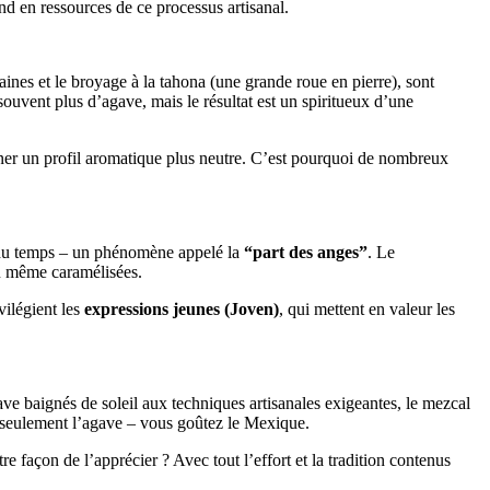
nd en ressources de ce processus artisanal.
ines et le broyage à la tahona (une grande roue en pierre), sont
ouvent plus d’agave, mais le résultat est un spiritueux d’une
onner un profil aromatique plus neutre. C’est pourquoi de nombreux
l du temps – un phénomène appelé la
“part des anges”
. Le
 ou même caramélisées.
vilégient les
expressions jeunes (Joven)
, qui mettent en valeur les
e baignés de soleil aux techniques artisanales exigeantes, le mezcal
 seulement l’agave – vous goûtez le Mexique.
e façon de l’apprécier ? Avec tout l’effort et la tradition contenus