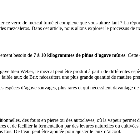
 ce verre de mezcal fumé et complexe que vous aimez tant ? La réponse n
 des mezcaleros. Dans cet article, nous allons explorer le processus de t
alement besoin de
7 à 10 kilogrammes de piñas d’agave mûres
. Cette
agave bleu Weber, le mezcal peut être produit à partir de différentes esp
n faible taux de Brix nécessitera une plus grande quantité de matière pr
 des espèces d’agave sauvages, plus rares et qui nécessitent davantage de
ditionnelles, des fours en pierre ou des autoclaves, où la vapeur permet 
res et de faciliter la fermentation par des levures naturelles ou cultivées.
is fois. De l’eau peut être ajoutée pour ajuster le taux d’alcool.