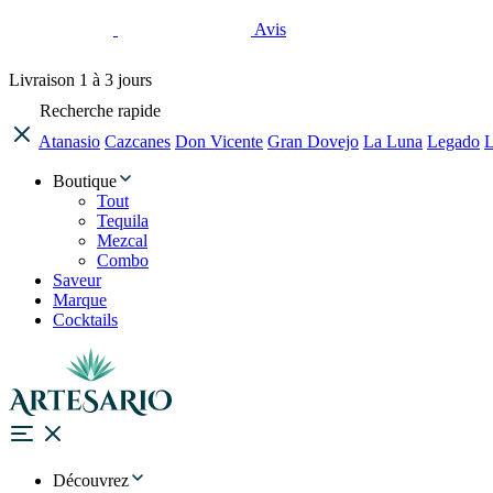
Avis
Livraison
1 à 3 jours
Recherche rapide
Atanasio
Cazcanes
Don Vicente
Gran Dovejo
La Luna
Legado
L
Boutique
Tout
Tequila
Mezcal
Combo
Saveur
Marque
Cocktails
Découvrez