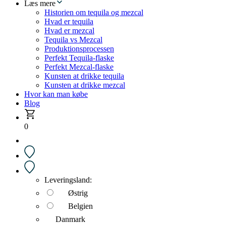
Læs mere
Historien om tequila og mezcal
Hvad er tequila
Hvad er mezcal
Tequila vs Mezcal
Produktionsprocessen
Perfekt Tequila-flaske
Perfekt Mezcal-flaske
Kunsten at drikke tequila
Kunsten at drikke mezcal
Hvor kan man købe
Blog
0
Leveringsland:
Østrig
Belgien
Danmark