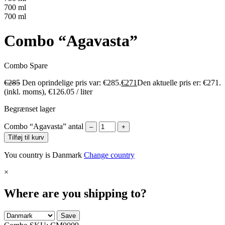
700 ml
700 ml
Combo “Agavasta”
Combo
Spare
€
285
Den oprindelige pris var: €285.
€
271
Den aktuelle pris er: €271.
(inkl. moms),
€
126.05
/ liter
Begrænset lager
Combo “Agavasta” antal
–
+
Tilføj til kurv
You country is Danmark
Change country
×
Where are you shipping to?
Save