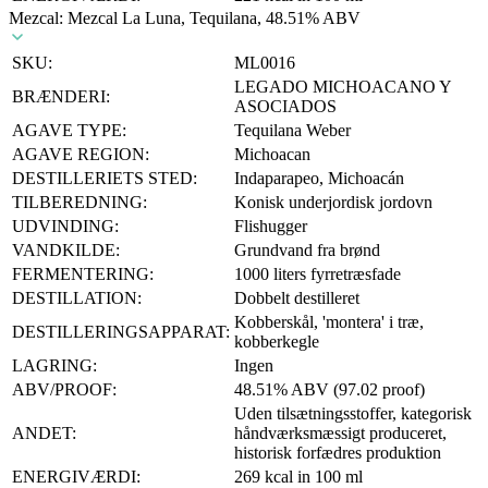
Mezcal: Mezcal La Luna, Tequilana, 48.51% ABV
SKU:
ML0016
LEGADO MICHOACANO Y
BRÆNDERI:
ASOCIADOS
AGAVE TYPE:
Tequilana Weber
AGAVE REGION:
Michoacan
DESTILLERIETS STED:
Indaparapeo, Michoacán
TILBEREDNING:
Konisk underjordisk jordovn
UDVINDING:
Flishugger
VANDKILDE:
Grundvand fra brønd
FERMENTERING:
1000 liters fyrretræsfade
DESTILLATION:
Dobbelt destilleret
Kobberskål, 'montera' i træ,
DESTILLERINGSAPPARAT:
kobberkegle
LAGRING:
Ingen
ABV/PROOF:
48.51% ABV (97.02 proof)
Uden tilsætningsstoffer, kategorisk
ANDET:
håndværksmæssigt produceret,
historisk forfædres produktion
ENERGIVÆRDI:
269 kcal in 100 ml