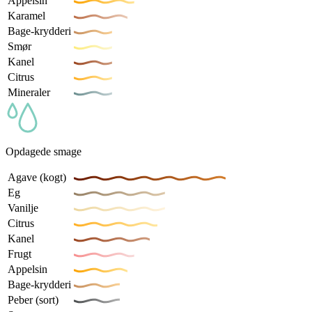
Appelsin
Karamel
Bage-krydderi
Smør
Kanel
Citrus
Mineraler
Opdagede smage
Agave (kogt)
Eg
Vanilje
Citrus
Kanel
Frugt
Appelsin
Bage-krydderi
Peber (sort)