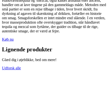
Håndværkstequila og -mezcal, også kaldet artisanal eller ancient,
handler om at lave tingene på den gammeldags måde. Metoden med
små partier er som en rejse tilbage i tiden, hvor hvert skridt, fra
dyrkning af agaven til skænkning af drikken, fortæller en historie
om smag. Smagsforskellen er intet mindre end slående. I en verden,
hvor masseproduktion ofte overskygger tradition, står håndlavet
tequila og mezcal som fyrtårne, der guider os tilbage til de rige,
autentiske smage, der er værd at fejre.
Køb nu
Lignende produkter
Glæd dig i øjeblikke, bed om mere!
Udforsk alle