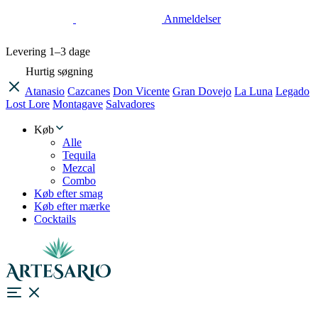
Anmeldelser
Levering
1–3 dage
Hurtig søgning
Atanasio
Cazcanes
Don Vicente
Gran Dovejo
La Luna
Legado
Lost Lore
Montagave
Salvadores
Køb
Alle
Tequila
Mezcal
Combo
Køb efter smag
Køb efter mærke
Cocktails