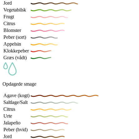
Jord
Vegetabilsk
Frugt
Citrus
Blomster
Peber (sort)
Appelsin
Klokkepeber
Græs (vådt)
Opdagede smage
Agave (kogt)
Saltlage/Salt
Citrus
Urte
Jalapeño
Peber (hvid)
Jord