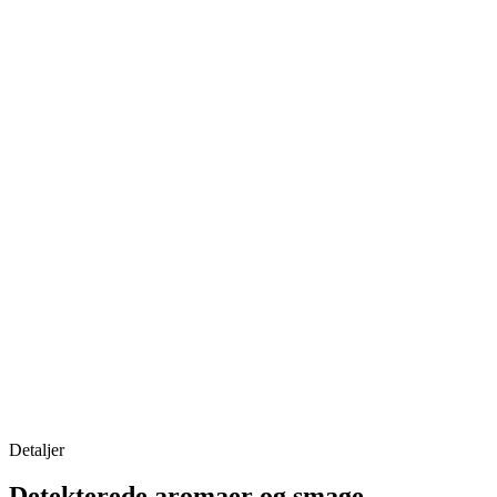
Detaljer
Detekterede aromaer og smage