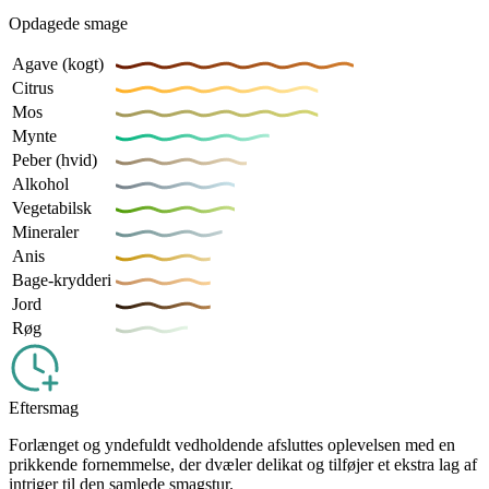
Opdagede smage
Agave (kogt)
Citrus
Mos
Mynte
Peber (hvid)
Alkohol
Vegetabilsk
Mineraler
Anis
Bage-krydderi
Jord
Røg
Eftersmag
Forlænget og yndefuldt vedholdende afsluttes oplevelsen med en
prikkende fornemmelse, der dvæler delikat og tilføjer et ekstra lag af
intriger til den samlede smagstur.