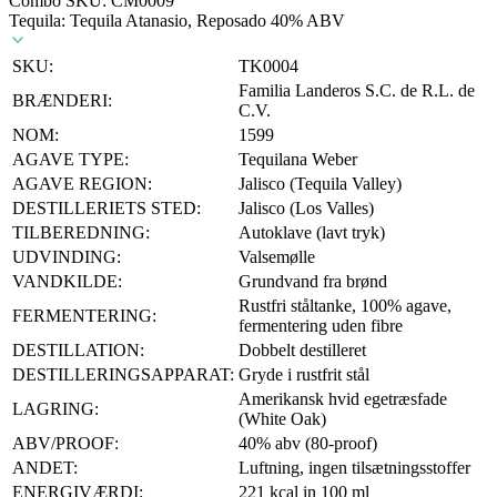
Combo SKU:
CM0009
Tequila: Tequila Atanasio, Reposado 40% ABV
SKU:
TK0004
Familia Landeros S.C. de R.L. de
BRÆNDERI:
C.V.
NOM:
1599
AGAVE TYPE:
Tequilana Weber
AGAVE REGION:
Jalisco (Tequila Valley)
DESTILLERIETS STED:
Jalisco (Los Valles)
TILBEREDNING:
Autoklave (lavt tryk)
UDVINDING:
Valsemølle
VANDKILDE:
Grundvand fra brønd
Rustfri ståltanke, 100% agave,
FERMENTERING:
fermentering uden fibre
DESTILLATION:
Dobbelt destilleret
DESTILLERINGSAPPARAT:
Gryde i rustfrit stål
Amerikansk hvid egetræsfade
LAGRING:
(White Oak)
ABV/PROOF:
40% abv (80-proof)
ANDET:
Luftning, ingen tilsætningsstoffer
ENERGIVÆRDI:
221 kcal in 100 ml