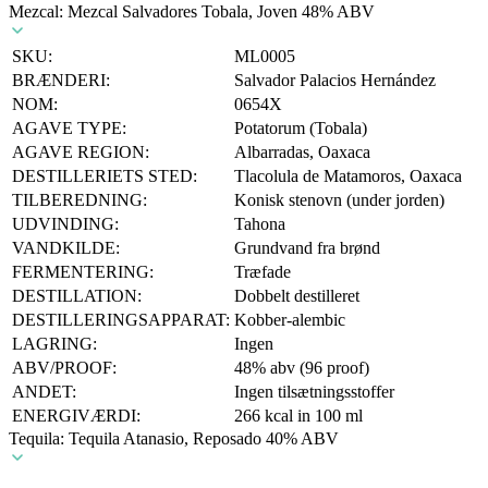
Mezcal: Mezcal Salvadores Tobala, Joven 48% ABV
SKU:
ML0005
BRÆNDERI:
Salvador Palacios Hernández
NOM:
0654X
AGAVE TYPE:
Potatorum (Tobala)
AGAVE REGION:
Albarradas, Oaxaca
DESTILLERIETS STED:
Tlacolula de Matamoros, Oaxaca
TILBEREDNING:
Konisk stenovn (under jorden)
UDVINDING:
Tahona
VANDKILDE:
Grundvand fra brønd
FERMENTERING:
Træfade
DESTILLATION:
Dobbelt destilleret
DESTILLERINGSAPPARAT:
Kobber-alembic
LAGRING:
Ingen
ABV/PROOF:
48% abv (96 proof)
ANDET:
Ingen tilsætningsstoffer
ENERGIVÆRDI:
266 kcal in 100 ml
Tequila: Tequila Atanasio, Reposado 40% ABV