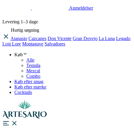
Anmeldelser
Levering
1–3 dage
Hurtig søgning
Atanasio
Cazcanes
Don Vicente
Gran Dovejo
La Luna
Legado
Lost Lore
Montagave
Salvadores
Køb
Alle
Tequila
Mezcal
Combo
Køb efter smag
Køb efter mærke
Cocktails