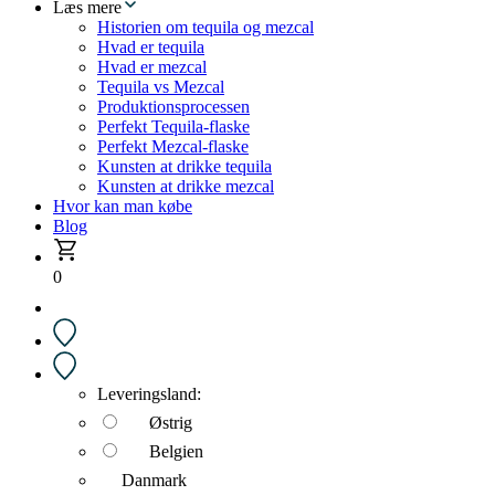
Læs mere
Historien om tequila og mezcal
Hvad er tequila
Hvad er mezcal
Tequila vs Mezcal
Produktionsprocessen
Perfekt Tequila-flaske
Perfekt Mezcal-flaske
Kunsten at drikke tequila
Kunsten at drikke mezcal
Hvor kan man købe
Blog
0
Leveringsland:
Østrig
Belgien
Danmark