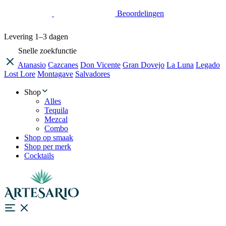
Beoordelingen
Levering
1–3 dagen
Snelle zoekfunctie
Atanasio
Cazcanes
Don Vicente
Gran Dovejo
La Luna
Legado
Lost Lore
Montagave
Salvadores
Shop
Alles
Tequila
Mezcal
Combo
Shop op smaak
Shop per merk
Cocktails