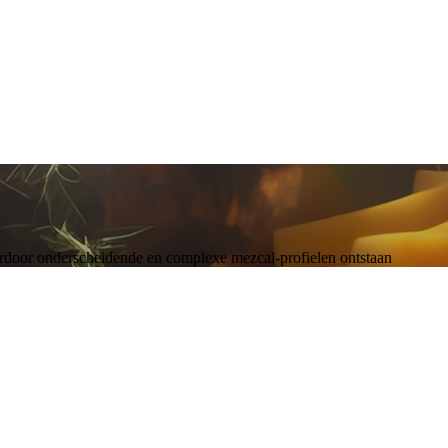
waardoor onderscheidende en complexe mezcal-profielen ontstaan