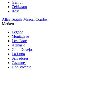
Gerijpt
Zeldzaam
Rosa
Alles
Tequila
Mezcal
Combo
Merken
Legado
Montagave
Lost Lore
Atanasio
Gran Dovejo
La Luna
Salvadores
Cazcanes
Don Vicente