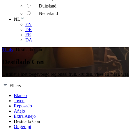
Duitsland
Nederland
NL
EN
DE
FR
DA
Thuis
|
Destilado Con
Destilado Con
Distillatie met toegevoegd regionaal fruit, kruiden, vlees en meer, 
Filters
Blanco
Joven
Reposado
Añejo
Extra Anejo
Destilado Con
Ongerijpt