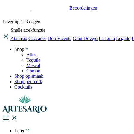
Beoordelingen
Levering
1–3 dagen
Snelle zoekfunctie
Atanasio
Cazcanes
Don Vicente
Gran Dovejo
La Luna
Legado
L
Shop
Alles
Tequila
Mezcal
Combo
Shop op smaak
Shop per merk
Cocktails
Leren