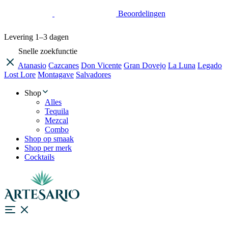
Beoordelingen
Levering
1–3 dagen
Snelle zoekfunctie
Atanasio
Cazcanes
Don Vicente
Gran Dovejo
La Luna
Legado
Lost Lore
Montagave
Salvadores
Shop
Alles
Tequila
Mezcal
Combo
Shop op smaak
Shop per merk
Cocktails