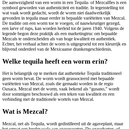
De aanwezigheid van een worm in een Tequila- of Mezcalfles is een
symbool geworden van authenticiteit en traditie. In tegenstelling tot
wat vaak wordt gedacht, wordt de worm niet daadwerkelijk
gevonden in tequila maar eerder in bepaalde variëteiten van Mezcal.
De traditie om een worm toe te voegen, of nauwkeuriger gezegd,
een larve of rups, kan worden herleid tot de jaren 1940. Volgens de
legende begon deze praktijk als een marketingtruc om bepaalde
Mezcals te onderscheiden als van hoge kwaliteit en authentiek.
Echter, het verhaal achter de worm is uitgegroeid tot een kleurrijk en
blijvend onderdeel van de Mexicaanse drankengeschiedenis.
Welke tequila heeft een worm erin?
Het is belangrijk op te merken dat authentieke Tequila traditioneel
geen worm bevat. De worm wordt geassocieerd met bepaalde
variëteiten van Mezcal, zoals die gemaakt worden in de regio
Oaxaca. Mezcal met de worm, vaak bekend als “gusano,” wordt
door sommigen beschouwd als een teken van kwaliteit en een
verbinding met de traditionele wortels van Mezcal.
Wat is Mezcal?
Mezcal, net als Tequila, wordt gedistilleerd uit de agaveplant, maar
het omvat een breder scala aan agavesoorten. De agaveharten, of