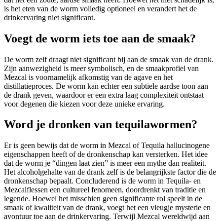
is het eten van de worm volledig optioneel en verandert het de
drinkervaring niet significant.
Voegt de worm iets toe aan de smaak?
De worm zelf draagt niet significant bij aan de smaak van de drank.
Zijn aanwezigheid is meer symbolisch, en de smaakprofiel van
Mezcal is voornamelijk afkomstig van de agave en het
distillatieproces. De worm kan echter een subtiele aardse toon aan
de drank geven, waardoor er een extra laag complexiteit ontstaat
voor degenen die kiezen voor deze unieke ervaring.
Word je dronken van tequilawormen?
Er is geen bewijs dat de worm in Mezcal of Tequila hallucinogene
eigenschappen heeft of de dronkenschap kan versterken. Het idee
dat de worm je “dingen laat zien” is meer een mythe dan realiteit.
Het alcoholgehalte van de drank zelf is de belangrijkste factor die de
dronkenschap bepaalt. Concluderend is de worm in Tequila- en
Mezcalflessen een cultureel fenomeen, doordrenkt van traditie en
legende. Hoewel het misschien geen significante rol speelt in de
smaak of kwaliteit van de drank, voegt het een vleugje mysterie en
avontuur toe aan de drinkervaring. Terwijl Mezcal wereldwijd aan