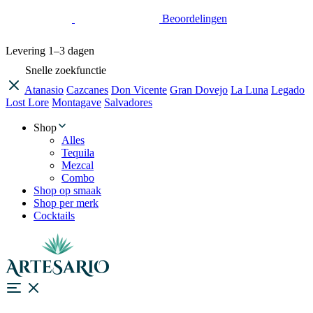
Beoordelingen
Levering
1–3 dagen
Snelle zoekfunctie
Atanasio
Cazcanes
Don Vicente
Gran Dovejo
La Luna
Legado
Lost Lore
Montagave
Salvadores
Shop
Alles
Tequila
Mezcal
Combo
Shop op smaak
Shop per merk
Cocktails