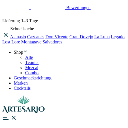
Bewertungen
Lieferung
1–3 Tage
Schnellsuche
Atanasio
Cazcanes
Don Vicente
Gran Dovejo
La Luna
Legado
Lost Lore
Montagave
Salvadores
Shop
Alle
Tequila
Mezcal
Combo
Geschmacksrichtung
Marken
Cocktails