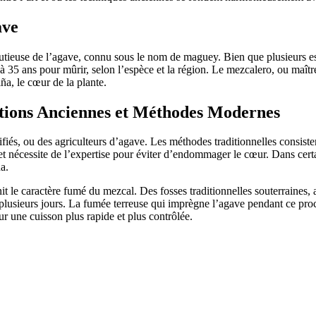
ave
ieuse de l’agave, connu sous le nom de maguey. Bien que plusieurs espèc
5 ans pour mûrir, selon l’espèce et la région. Le mezcalero, ou maître d
iña, le cœur de la plante.
itions Anciennes et Méthodes Modernes
lifiés, ou des agriculteurs d’agave. Les méthodes traditionnelles consiste
 et nécessite de l’expertise pour éviter d’endommager le cœur. Dans cert
ña.
it le caractère fumé du mezcal. Des fosses traditionnelles souterraines, 
plusieurs jours. La fumée terreuse qui imprègne l’agave pendant ce proc
ur une cuisson plus rapide et plus contrôlée.