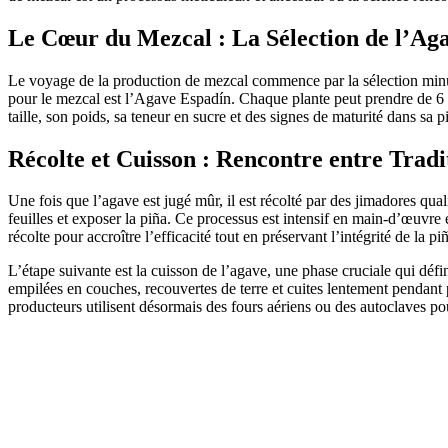
Le Cœur du Mezcal : La Sélection de l’Ag
Le voyage de la production de mezcal commence par la sélection minut
pour le mezcal est l’Agave Espadín. Chaque plante peut prendre de 6 à 3
taille, son poids, sa teneur en sucre et des signes de maturité dans sa p
Récolte et Cuisson : Rencontre entre Trad
Une fois que l’agave est jugé mûr, il est récolté par des jimadores qua
feuilles et exposer la piña. Ce processus est intensif en main-d’œuvre
récolte pour accroître l’efficacité tout en préservant l’intégrité de la pi
L’étape suivante est la cuisson de l’agave, une phase cruciale qui défin
empilées en couches, recouvertes de terre et cuites lentement pendant 
producteurs utilisent désormais des fours aériens ou des autoclaves po