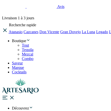
Avis
Livraison
1 à 3 jours
Recherche rapide
Atanasio
Cazcanes
Don Vicente
Gran Dovejo
La Luna
Legado
L
Boutique
Tout
Tequila
Mezcal
Combo
Saveur
Marque
Cocktails
Découvrez