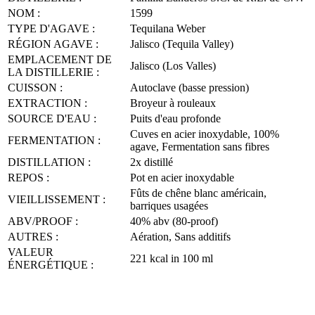
NOM :
1599
TYPE D'AGAVE :
Tequilana Weber
RÉGION AGAVE :
Jalisco (Tequila Valley)
EMPLACEMENT DE
Jalisco (Los Valles)
LA DISTILLERIE :
CUISSON :
Autoclave (basse pression)
EXTRACTION :
Broyeur à rouleaux
SOURCE D'EAU :
Puits d'eau profonde
Cuves en acier inoxydable, 100%
FERMENTATION :
agave, Fermentation sans fibres
DISTILLATION :
2x distillé
REPOS :
Pot en acier inoxydable
Fûts de chêne blanc américain,
VIEILLISSEMENT :
barriques usagées
ABV/PROOF :
40% abv (80-proof)
AUTRES :
Aération, Sans additifs
VALEUR
221 kcal in 100 ml
ÉNERGÉTIQUE :