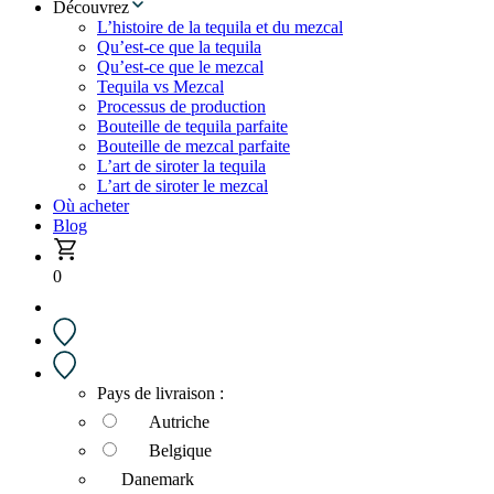
Découvrez
L’histoire de la tequila et du mezcal
Qu’est-ce que la tequila
Qu’est-ce que le mezcal
Tequila vs Mezcal
Processus de production
Bouteille de tequila parfaite
Bouteille de mezcal parfaite
L’art de siroter la tequila
L’art de siroter le mezcal
Où acheter
Blog
0
Pays de livraison :
Autriche
Belgique
Danemark