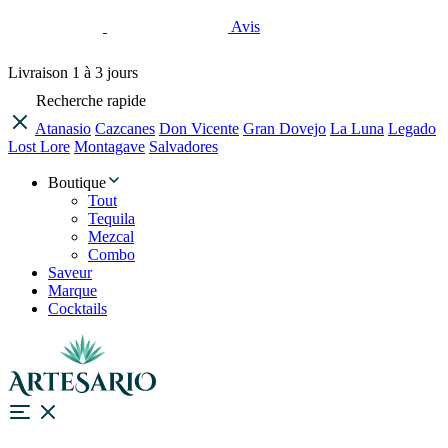
Avis
Livraison
1 à 3 jours
Recherche rapide
Atanasio
Cazcanes
Don Vicente
Gran Dovejo
La Luna
Legado
Lost Lore
Montagave
Salvadores
Boutique
Tout
Tequila
Mezcal
Combo
Saveur
Marque
Cocktails