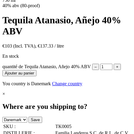
750 ml
40% abv (80-proof)
Tequila Atanasio, Añejo 40%
ABV
€
103
(Incl. TVA),
€
137.33
/ litre
En stock
quantité de Tequila Atanasio, Añejo 40% ABV
–
+
Ajouter au panier
You country is Danemark
Change country
×
Where are you shipping to?
Save
SKU :
TK0005
DISTILLERIE :
Familia Landeros S.C. de R.L. de C.V.