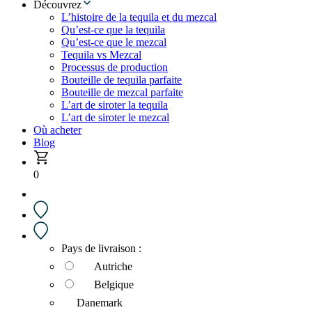
Découvrez
L’histoire de la tequila et du mezcal
Qu’est-ce que la tequila
Qu’est-ce que le mezcal
Tequila vs Mezcal
Processus de production
Bouteille de tequila parfaite
Bouteille de mezcal parfaite
L’art de siroter la tequila
L’art de siroter le mezcal
Où acheter
Blog
0
Pays de livraison :
Autriche
Belgique
Danemark