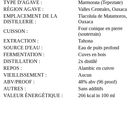
TYPE D'AGAVE :
Marmorata (Tepeztate)
RÉGION AGAVE :
Valles Centrales, Oaxaca
EMPLACEMENT DE LA
Tlacolula de Matamoros,
DISTILLERIE :
Oaxaca
Four conique en pierre
CUISSON :
(souterrain)
EXTRACTION :
Tahona
SOURCE D'EAU :
Eau de puits profond
FERMENTATION :
Cuves en bois
DISTILLATION :
2x distillé
REPOS :
Alambic en cuivre
VIEILLISSEMENT :
Aucun
ABV/PROOF :
48% abv (96 proof)
AUTRES :
Sans additifs
VALEUR ÉNERGÉTIQUE :
266 kcal in 100 ml