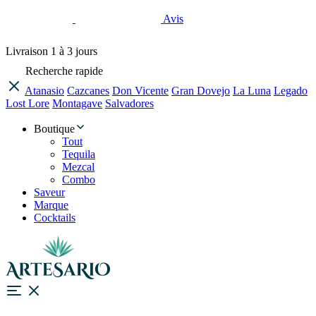
Avis
Livraison
1 à 3 jours
Recherche rapide
Atanasio
Cazcanes
Don Vicente
Gran Dovejo
La Luna
Legado
Lost Lore
Montagave
Salvadores
Boutique
Tout
Tequila
Mezcal
Combo
Saveur
Marque
Cocktails