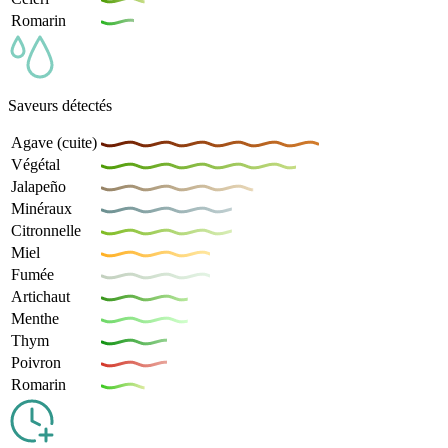
Romarin
Saveurs détectés
Agave (cuite)
Végétal
Jalapeño
Minéraux
Citronnelle
Miel
Fumée
Artichaut
Menthe
Thym
Poivron
Romarin