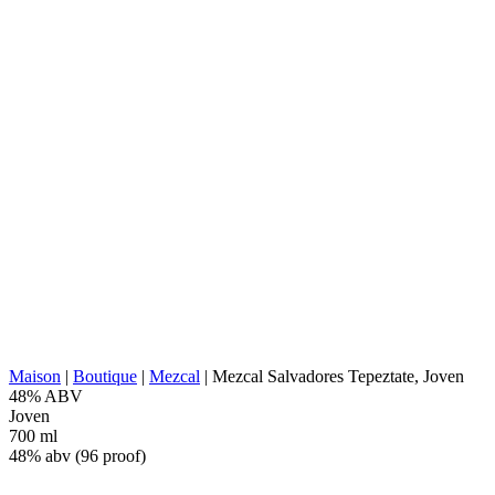
TYPE D'AGAVE :
Marmorata (Tepeztate)
RÉGION AGAVE :
Valles Centrales, Oaxaca
EMPLACEMENT DE LA
Tlacolula de Matamoros,
DISTILLERIE :
Oaxaca
Four conique en pierre
CUISSON :
(souterrain)
EXTRACTION :
Tahona
SOURCE D'EAU :
Eau de puits profond
FERMENTATION :
Cuves en bois
DISTILLATION :
2x distillé
REPOS :
Alambic en cuivre
VIEILLISSEMENT :
Aucun
ABV/PROOF :
48% abv (96 proof)
AUTRES :
Sans additifs
VALEUR ÉNERGÉTIQUE :
266 kcal in 100 ml
Maison
|
Boutique
|
Mezcal
|
Mezcal Salvadores Tepeztate, Joven
48% ABV
Joven
700 ml
48% abv (96 proof)