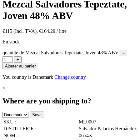
Mezcal Salvadores Tepeztate,
Joven 48% ABV
€
115
(Incl. TVA),
€
164.29
/ litre
En stock
quantité de Mezcal Salvadores Tepeztate, Joven 48% ABV
–
+
Ajouter au panier
You country is Danemark
Change country
×
Where are you shipping to?
Save
SKU :
ML0007
DISTILLERIE :
Salvador Palacios Hernández
NOM :
0654X