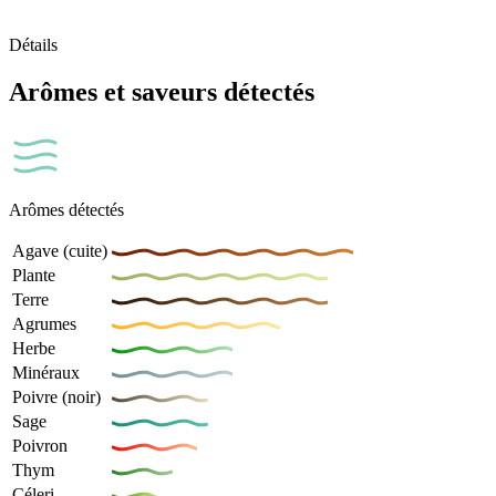
Détails
Arômes et saveurs détectés
Arômes détectés
Agave (cuite)
Plante
Terre
Agrumes
Herbe
Minéraux
Poivre (noir)
Sage
Poivron
Thym
Céleri