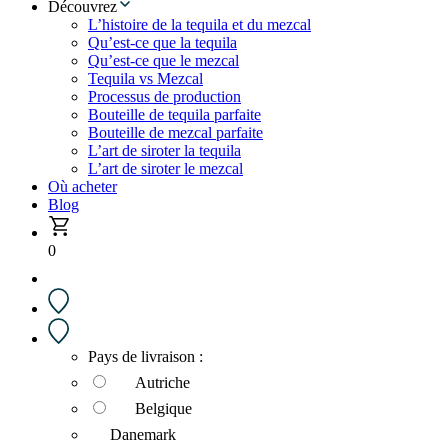
Découvrez
L’histoire de la tequila et du mezcal
Qu’est-ce que la tequila
Qu’est-ce que le mezcal
Tequila vs Mezcal
Processus de production
Bouteille de tequila parfaite
Bouteille de mezcal parfaite
L’art de siroter la tequila
L’art de siroter le mezcal
Où acheter
Blog
0
Pays de livraison :
Autriche
Belgique
Danemark