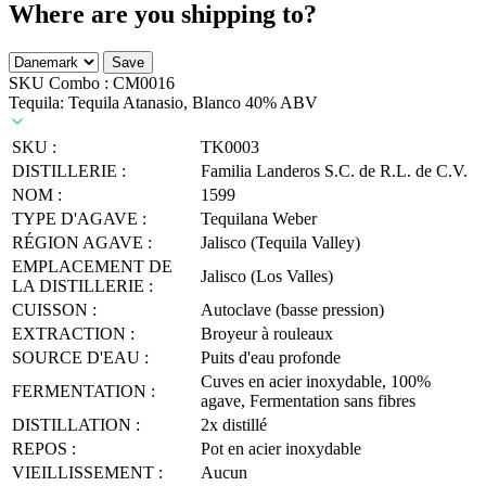
Where are you shipping to?
Save
SKU Combo :
CM0016
Tequila: Tequila Atanasio, Blanco 40% ABV
SKU :
TK0003
DISTILLERIE :
Familia Landeros S.C. de R.L. de C.V.
NOM :
1599
TYPE D'AGAVE :
Tequilana Weber
RÉGION AGAVE :
Jalisco (Tequila Valley)
EMPLACEMENT DE
Jalisco (Los Valles)
LA DISTILLERIE :
CUISSON :
Autoclave (basse pression)
EXTRACTION :
Broyeur à rouleaux
SOURCE D'EAU :
Puits d'eau profonde
Cuves en acier inoxydable, 100%
FERMENTATION :
agave, Fermentation sans fibres
DISTILLATION :
2x distillé
REPOS :
Pot en acier inoxydable
VIEILLISSEMENT :
Aucun