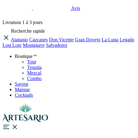
Avis
Livraison
1 à 3 jours
Recherche rapide
Atanasio
Cazcanes
Don Vicente
Gran Dovejo
La Luna
Legado
Lost Lore
Montagave
Salvadores
Boutique
Tout
Tequila
Mezcal
Combo
Saveur
Marque
Cocktails