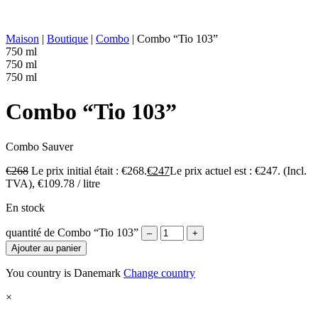
VALEUR
221 kcal in 100 ml
ÉNERGÉTIQUE :
Maison
|
Boutique
|
Combo
|
Combo “Tio 103”
750 ml
750 ml
750 ml
Combo “Tio 103”
Combo
Sauver
€
268
Le prix initial était : €268.
€
247
Le prix actuel est : €247.
(Incl.
TVA),
€
109.78
/ litre
En stock
quantité de Combo “Tio 103”
–
+
Ajouter au panier
You country is Danemark
Change country
×