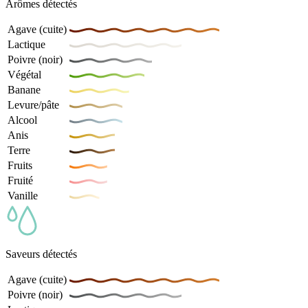
Arômes détectés
Agave (cuite)
Lactique
Poivre (noir)
Végétal
Banane
Levure/pâte
Alcool
Anis
Terre
Fruits
Fruité
Vanille
Saveurs détectés
Agave (cuite)
Poivre (noir)