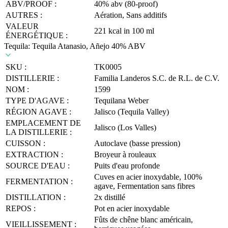
ABV/PROOF :
40% abv (80-proof)
AUTRES :
Aération, Sans additifs
VALEUR
221 kcal in 100 ml
ÉNERGÉTIQUE :
Tequila: Tequila Atanasio, Añejo 40% ABV
SKU :
TK0005
DISTILLERIE :
Familia Landeros S.C. de R.L. de C.V.
NOM :
1599
TYPE D'AGAVE :
Tequilana Weber
RÉGION AGAVE :
Jalisco (Tequila Valley)
EMPLACEMENT DE
Jalisco (Los Valles)
LA DISTILLERIE :
CUISSON :
Autoclave (basse pression)
EXTRACTION :
Broyeur à rouleaux
SOURCE D'EAU :
Puits d'eau profonde
Cuves en acier inoxydable, 100%
FERMENTATION :
agave, Fermentation sans fibres
DISTILLATION :
2x distillé
REPOS :
Pot en acier inoxydable
Fûts de chêne blanc américain,
VIEILLISSEMENT :