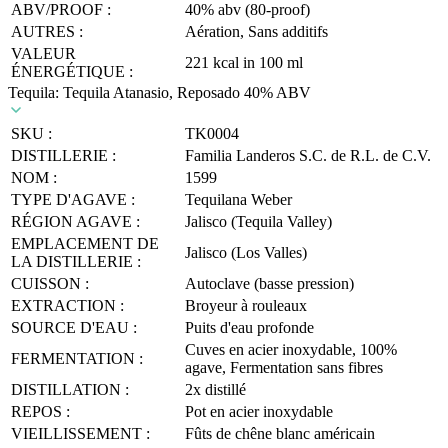
ABV/PROOF :
40% abv (80-proof)
AUTRES :
Aération, Sans additifs
VALEUR
221 kcal in 100 ml
ÉNERGÉTIQUE :
Tequila: Tequila Atanasio, Reposado 40% ABV
SKU :
TK0004
DISTILLERIE :
Familia Landeros S.C. de R.L. de C.V.
NOM :
1599
TYPE D'AGAVE :
Tequilana Weber
RÉGION AGAVE :
Jalisco (Tequila Valley)
EMPLACEMENT DE
Jalisco (Los Valles)
LA DISTILLERIE :
CUISSON :
Autoclave (basse pression)
EXTRACTION :
Broyeur à rouleaux
SOURCE D'EAU :
Puits d'eau profonde
Cuves en acier inoxydable, 100%
FERMENTATION :
agave, Fermentation sans fibres
DISTILLATION :
2x distillé
REPOS :
Pot en acier inoxydable
VIEILLISSEMENT :
Fûts de chêne blanc américain