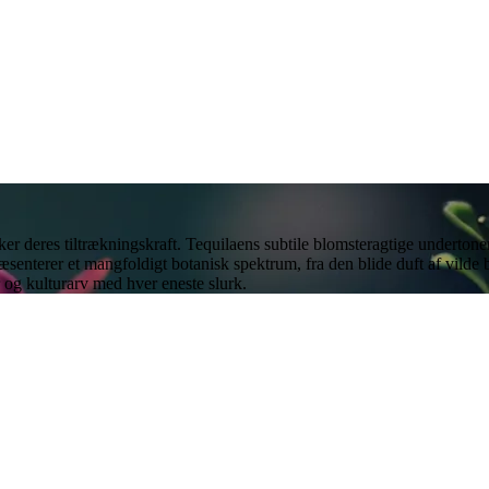
er deres tiltrækningskraft. Tequilaens subtile blomsteragtige underton
ræsenterer et mangfoldigt botanisk spektrum, fra den blide duft af vilde b
 og kulturarv med hver eneste slurk.