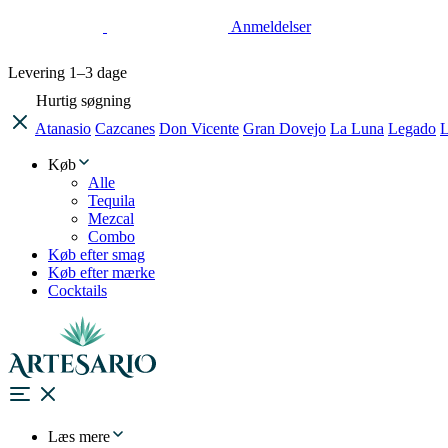
Anmeldelser
Levering
1–3 dage
Hurtig søgning
Atanasio
Cazcanes
Don Vicente
Gran Dovejo
La Luna
Legado
L
Køb
Alle
Tequila
Mezcal
Combo
Køb efter smag
Køb efter mærke
Cocktails
Læs mere