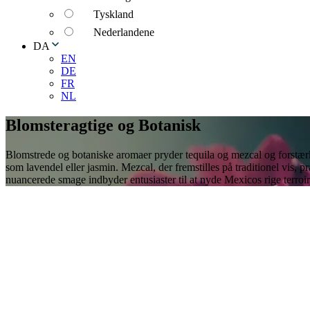
Tyskland
Nederlandene
DA
EN
DE
FR
NL
Blomsteragtige og Botanisk
Blomstrede og botaniske aromaer pryder tequila og mezcal og forstærk
som lavendel eller jasmin. Mezcal, der fremstilles på traditionel vis, p
nuancerede smage indbyder entusiaster til at nyde Mexicos rige terroir