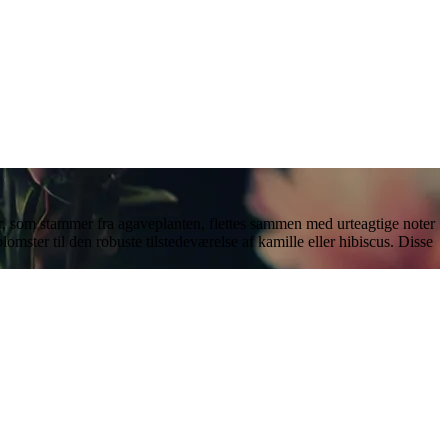
er, som stammer fra agaveplanten, flettes sammen med urteagtige noter
lomster til den robuste tilstedeværelse af kamille eller hibiscus. Disse