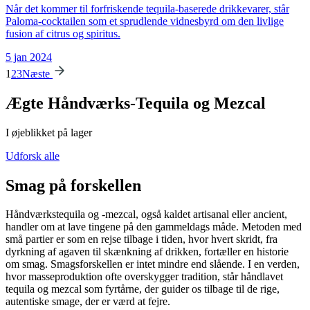
Når det kommer til forfriskende tequila-baserede drikkevarer, står
Paloma-cocktailen som et sprudlende vidnesbyrd om den livlige
fusion af citrus og spiritus.
5 jan 2024
1
2
3
Næste
Ægte Håndværks-Tequila og Mezcal
I øjeblikket på lager
Udforsk alle
Smag på forskellen
Håndværkstequila og -mezcal, også kaldet artisanal eller ancient,
handler om at lave tingene på den gammeldags måde. Metoden med
små partier er som en rejse tilbage i tiden, hvor hvert skridt, fra
dyrkning af agaven til skænkning af drikken, fortæller en historie
om smag. Smagsforskellen er intet mindre end slående. I en verden,
hvor masseproduktion ofte overskygger tradition, står håndlavet
tequila og mezcal som fyrtårne, der guider os tilbage til de rige,
autentiske smage, der er værd at fejre.