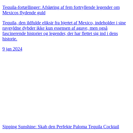
Tequila-fortællinger: Afsløring af fem fortryllende legender om
Mexicos flydende guld
Tequila, den ildfulde eliksir fra hjertet af Mexico, indeholder i sine
ravgyldne dybder ikke kun essensen af agave, men også
fascinerende historier og legender, der har flettet sig ind i dens
historie.
9 jan 2024
Sipping Sunshine: Skab den Perfekte Paloma Tequila Cocktail