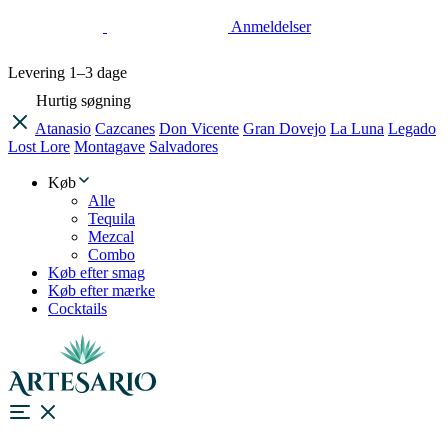
Anmeldelser
Levering
1–3 dage
Hurtig søgning
Atanasio
Cazcanes
Don Vicente
Gran Dovejo
La Luna
Legado
Lost Lore
Montagave
Salvadores
Køb
Alle
Tequila
Mezcal
Combo
Køb efter smag
Køb efter mærke
Cocktails