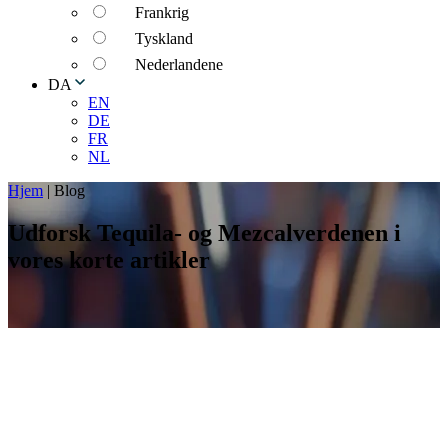
Frankrig
Tyskland
Nederlandene
DA
EN
DE
FR
NL
Hjem
|
Blog
Udforsk Tequila- og Mezcalverdenen i
vores korte artikler