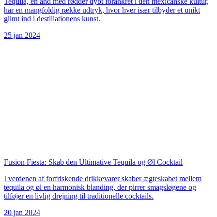
Tequila, en ånd med rødder dybt forankret i den mexicanske kultur,
har en mangfoldig række udtryk, hvor hver især tilbyder et unikt
glimt ind i destillationens kunst.
25 jan 2024
Fusion Fiesta: Skab den Ultimative Tequila og Øl Cocktail
I verdenen af forfriskende drikkevarer skaber ægteskabet mellem
tequila og øl en harmonisk blanding, der pirrer smagsløgene og
tilføjer en livlig drejning til traditionelle cocktails.
20 jan 2024