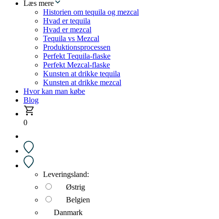
Læs mere
Historien om tequila og mezcal
Hvad er tequila
Hvad er mezcal
Tequila vs Mezcal
Produktionsprocessen
Perfekt Tequila-flaske
Perfekt Mezcal-flaske
Kunsten at drikke tequila
Kunsten at drikke mezcal
Hvor kan man købe
Blog
0
Leveringsland:
Østrig
Belgien
Danmark