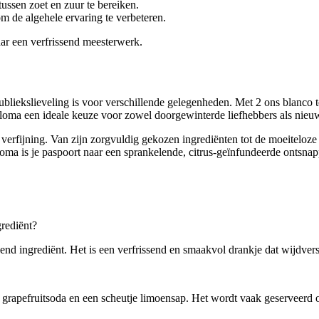
ussen zoet en zuur te bereiken.
om de algehele ervaring te verbeteren.
aar een verfrissend meesterwerk.
ubliekslieveling is voor verschillende gelegenheden. Met 2 ons blanco te
aloma een ideale keuze voor zowel doorgewinterde liefhebbers als nieuw
verfijning. Van zijn zorgvuldig gekozen ingrediënten tot de moeiteloze 
loma is je paspoort naar een sprankelende, citrus-geïnfundeerde ontsna
grediënt?
end ingrediënt. Het is een verfrissend en smaakvol drankje dat wijdvers
 grapefruitsoda en een scheutje limoensap. Het wordt vaak geserveerd ov