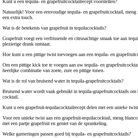
Kunt u een tequila- en grapefruitcocktailrecept voorstellen?
Natuurlijk! Voor een eenvoudige tequila- en grapefruitcocktail, meng z
een extra touch.
Wat is de betekenis van grapefruit in tequilacocktails?
Grapefruit voegt een verfrissende en citrusachtige smaak toe aan tequ
plezierige drank ontstaat.
Hoe kunt u een pittige twist toevoegen aan een tequila- en grapefruitc
Om een pittige kick toe te voegen aan uw tequila- en grapefruitcockta
heerlijke combinatie van zoete, zure en pittige tonen.
Wat is de rol van bruisend water in tequila-grapefruitcocktails?
Bruisend water wordt vaak gebruikt in tequila-grapefruitcocktails om b
cocktail.
Kunt u een grapefruit-tequilacocktailrecept delen met een unieke twis
Voor een unieke twist aan een grapefruit-tequilacocktail, meng blanco
met een partje grapefruit en geniet van de sprankeling.
Welke garneringen passen goed bij tequila- en grapefruitcocktails?