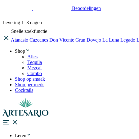
Beoordelingen
Levering
1–3 dagen
Snelle zoekfunctie
Atanasio
Cazcanes
Don Vicente
Gran Dovejo
La Luna
Legado
L
Shop
Alles
Tequila
Mezcal
Combo
Shop op smaak
Shop per merk
Cocktails
Leren