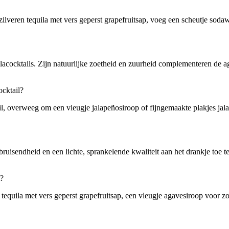
ilveren tequila met vers geperst grapefruitsap, voeg een scheutje sodawa
ilacocktails. Zijn natuurlijke zoetheid en zuurheid complementeren de 
ocktail?
il, overweeg om een vleugje jalapeñosiroop of fijngemaakte plakjes jala
ruisendheid en een lichte, sprankelende kwaliteit aan het drankje toe t
t?
 tequila met vers geperst grapefruitsap, een vleugje agavesiroop voor z