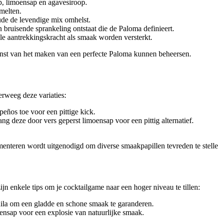
ap, limoensap en agavesiroop.
melten.
oude de levendige mix omhelst.
 bruisende sprankeling ontstaat die de Paloma definieert.
le aantrekkingskracht als smaak worden versterkt.
unst van het maken van een perfecte Paloma kunnen beheersen.
erweeg deze variaties:
peños toe voor een pittige kick.
ng deze door vers geperst limoensap voor een pittig alternatief.
menteren wordt uitgenodigd om diverse smaakpapillen tevreden te stelle
ijn enkele tips om je cocktailgame naar een hoger niveau te tillen:
ila om een gladde en schone smaak te garanderen.
oensap voor een explosie van natuurlijke smaak.