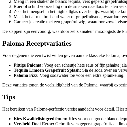
Meng in een shaker de blanco tequila, vers geperst grapefruits
Roer of schud voorzichtig om de smaken naadloos te laten vers
Zeef het mengsel in het highballglas over het ijs, waarbij de k
Maak het af met bruisend water of grapefruitsoda, waardoor een
Garneer je creatie met een grapefruitwig, waardoor zowel visue
De stappen zijn eenvoudig, waardoor zelfs amateur-mixologists de k
Paloma Receptvariaties
Voor degenen die een twist willen geven aan de klassieke Paloma, ov
Pittige Paloma:
Voeg een scheutje hete saus of fijngehakte jala
Tequila Limoen Grapefruit Splash:
Sla de soda over en verva
Paloma Fizz:
Voeg sodawater toe voor een extra sprankeling.
Deze variaties tonen de veelzijdigheid van de Paloma, waarbij experi
Tips
Het bereiken van Paloma-perfectie vereist aandacht voor detail. Hier z
Kies Kwaliteitsingrediënten:
Kies voor een goede blanco tequ
Versheid Doet Ertoe:
Gebruik vers geperst grapefruit- en lim