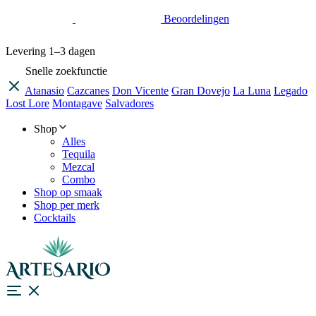
Beoordelingen
Levering
1–3 dagen
Snelle zoekfunctie
Atanasio
Cazcanes
Don Vicente
Gran Dovejo
La Luna
Legado
Lost Lore
Montagave
Salvadores
Shop
Alles
Tequila
Mezcal
Combo
Shop op smaak
Shop per merk
Cocktails