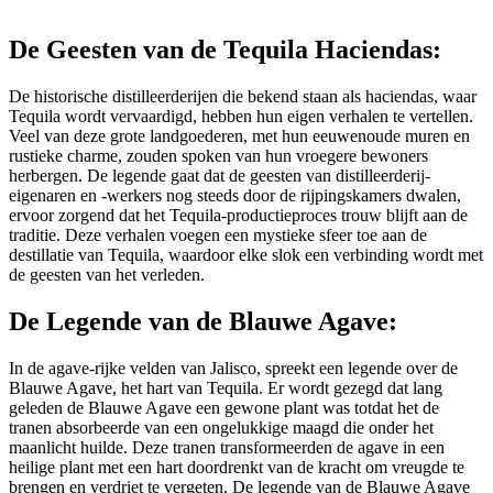
De Geesten van de Tequila Haciendas:
De historische distilleerderijen die bekend staan als haciendas, waar
Tequila wordt vervaardigd, hebben hun eigen verhalen te vertellen.
Veel van deze grote landgoederen, met hun eeuwenoude muren en
rustieke charme, zouden spoken van hun vroegere bewoners
herbergen. De legende gaat dat de geesten van distilleerderij-
eigenaren en -werkers nog steeds door de rijpingskamers dwalen,
ervoor zorgend dat het Tequila-productieproces trouw blijft aan de
traditie. Deze verhalen voegen een mystieke sfeer toe aan de
destillatie van Tequila, waardoor elke slok een verbinding wordt met
de geesten van het verleden.
De Legende van de Blauwe Agave:
In de agave-rijke velden van Jalisco, spreekt een legende over de
Blauwe Agave, het hart van Tequila. Er wordt gezegd dat lang
geleden de Blauwe Agave een gewone plant was totdat het de
tranen absorbeerde van een ongelukkige maagd die onder het
maanlicht huilde. Deze tranen transformeerden de agave in een
heilige plant met een hart doordrenkt van de kracht om vreugde te
brengen en verdriet te vergeten. De legende van de Blauwe Agave