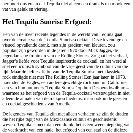
herinnert ons eraan dat Tequila niet alleen een drank is maar ook een
vat van geluk en viering.
Het Tequila Sunrise Erfgoed:
Een van de meer recente legendes in de wereld van Tequila gaat
over de creatie van de Tequila Sunrise-cocktail. Deze levendige en
visueel opvallende drank, met zijn gradient van kleuren, zou
populair zijn geworden in de jaren 1970 door Mick Jagger, de
legendarische frontman van de Rolling Stones. Zo gaat het verhaal,
Jagger’s liefde voor Tequila inspireerde de cocktail, en het werd al
snel een iconisch symbool van de vrije geest van de cultuur van die
tijd. Maar de liefdesaffaire van de Tequila Sunrise met klassieke
rock eindigde niet met The Rolling Stones! Een jaar later, in 1973,
noemden de Eagles, een andere geweldige rockband uit Californië,
een van hun nummers ‘Tequila Sunrise’ op hun Desperado-album –
waarmee ze het erfgoed van de Tequila-cocktail verstevigden in niet
alleen de annalen van de rockgeschiedenis, maar ook in de geesten
en cocktailgeschiedenis van Amerika.
De legendes van Tequila zijn niet alleen verhalen; ze zijn de draden
die het rijke tapijt van de Mexicaanse cultuur en geschiedenis
weven. Tequila is meer dan een drank; het is een weerspiegeling van
de veerkracht van een natie, het erfgoed van een stad en de tijdloze