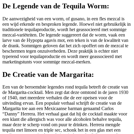
De Legende van de Tequila Worm:
De aanwezigheid van een worm, of gusano, in een fles mezcal is
een wijd erkende en besproken legende. Hoewel niet gebruikelijk in
traditionele tequilaproductie, wordt het geassocieerd met sommige
mezcal-variëteiten. De legende suggereert dat de worm, vaak een
larve van de Hypopta agavis mot, een teken is van de kwaliteit van
de drank. Sommigen geloven dat het zich opoffert om de mezcal te
beschermen tegen onzuiverheden. Deze praktijk is echter niet
typerend voor tequilaproductie en wordt meer geassocieerd met
marketingstunts voor sommige mezcal-merken.
De Creatie van de Margarita:
Een van de beroemdste legendes rond tequila betreft de creatie van
de Margarita-cocktail. Men zegt dat deze ontstond in de jaren 1930
of 1940, met meerdere verhalen die de eer opeisen voor de
uitvinding ervan. Een populair verhaal schrijft de creatie van de
Margarita toe aan een Mexicaanse barman genaamd Carlos
“Danny” Herrera. Het verhaal gaat dat hij de cocktail maakte voor
een klant die allergisch was voor alle alcoholen behalve tequila,
maar deze te scherp vond om puur te drinken. Herrera mengde
tequila met limoen en triple sec, schonk het in een glas met een