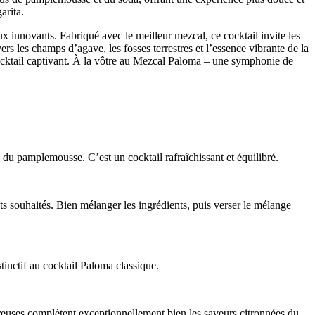
arita.
x innovants. Fabriqué avec le meilleur mezcal, ce cocktail invite les
les champs d’agave, les fosses terrestres et l’essence vibrante de la
 cocktail captivant. À la vôtre au Mezcal Paloma – une symphonie de
du pamplemousse. C’est un cocktail rafraîchissant et équilibré.
 souhaités. Bien mélanger les ingrédients, puis verser le mélange
inctif au cocktail Paloma classique.
reuses complètent exceptionnellement bien les saveurs citronnées du