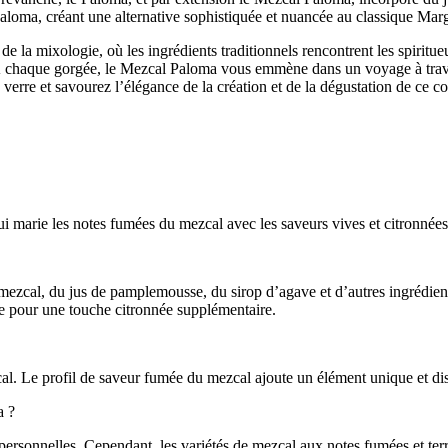
loma, créant une alternative sophistiquée et nuancée au classique Marg
la mixologie, où les ingrédients traditionnels rencontrent les spiritueu
À chaque gorgée, le Mezcal Paloma vous emmène dans un voyage à travers 
e verre et savourez l’élégance de la création et de la dégustation de ce
marie les notes fumées du mezcal avec les saveurs vives et citronnées 
cal, du jus de pamplemousse, du sirop d’agave et d’autres ingrédients
me pour une touche citronnée supplémentaire.
al. Le profil de saveur fumée du mezcal ajoute un élément unique et dist
a ?
rsonnelles. Cependant, les variétés de mezcal aux notes fumées et ter