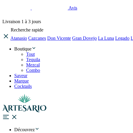
Avis
Livraison
1 à 3 jours
Recherche rapide
Atanasio
Cazcanes
Don Vicente
Gran Dovejo
La Luna
Legado
L
Boutique
Tout
Tequila
Mezcal
Combo
Saveur
Marque
Cocktails
Découvrez