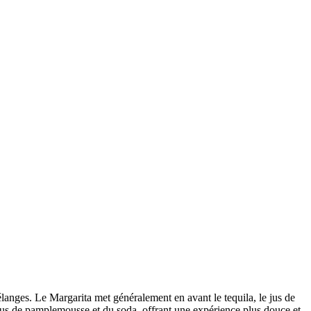
élanges. Le Margarita met généralement en avant le tequila, le jus de
 jus de pamplemousse et du soda, offrant une expérience plus douce et