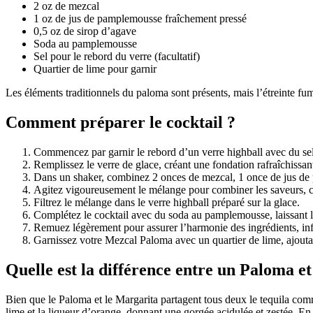
2 oz de mezcal
1 oz de jus de pamplemousse fraîchement pressé
0,5 oz de sirop d’agave
Soda au pamplemousse
Sel pour le rebord du verre (facultatif)
Quartier de lime pour garnir
Les éléments traditionnels du paloma sont présents, mais l’étreinte f
Comment préparer le cocktail ?
Commencez par garnir le rebord d’un verre highball avec du sel, s
Remplissez le verre de glace, créant une fondation rafraîchissa
Dans un shaker, combinez 2 onces de mezcal, 1 once de jus de 
Agitez vigoureusement le mélange pour combiner les saveurs, c
Filtrez le mélange dans le verre highball préparé sur la glace.
Complétez le cocktail avec du soda au pamplemousse, laissant l’
Remuez légèrement pour assurer l’harmonie des ingrédients, inf
Garnissez votre Mezcal Paloma avec un quartier de lime, ajoutan
Quelle est la différence entre un Paloma e
Bien que le Paloma et le Margarita partagent tous deux le tequila comme
lime et la liqueur d’orange, donnant une gorgée acidulée et zestée. E