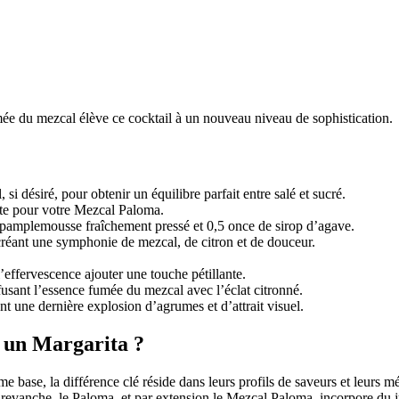
umée du mezcal élève ce cocktail à un nouveau niveau de sophistication.
i désiré, pour obtenir un équilibre parfait entre salé et sucré.
nte pour votre Mezcal Paloma.
pamplemousse fraîchement pressé et 0,5 once de sirop d’agave.
réant une symphonie de mezcal, de citron et de douceur.
effervescence ajouter une touche pétillante.
usant l’essence fumée du mezcal avec l’éclat citronné.
t une dernière explosion d’agrumes et d’attrait visuel.
t un Margarita ?
 base, la différence clé réside dans leurs profils de saveurs et leurs m
n revanche, le Paloma, et par extension le Mezcal Paloma, incorpore du