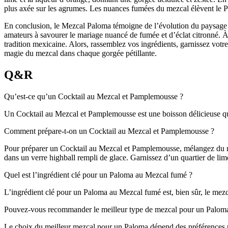
plus axée sur les agrumes. Les nuances fumées du mezcal élèvent le Pa
En conclusion, le Mezcal Paloma témoigne de l’évolution du paysage de 
amateurs à savourer le mariage nuancé de fumée et d’éclat citronné. 
tradition mexicaine. Alors, rassemblez vos ingrédients, garnissez votr
magie du mezcal dans chaque gorgée pétillante.
Q&R
Qu’est-ce qu’un Cocktail au Mezcal et Pamplemousse ?
Un Cocktail au Mezcal et Pamplemousse est une boisson délicieuse qui 
Comment prépare-t-on un Cocktail au Mezcal et Pamplemousse ?
Pour préparer un Cocktail au Mezcal et Pamplemousse, mélangez du mez
dans un verre highball rempli de glace. Garnissez d’un quartier de li
Quel est l’ingrédient clé pour un Paloma au Mezcal fumé ?
L’ingrédient clé pour un Paloma au Mezcal fumé est, bien sûr, le mezc
Pouvez-vous recommander le meilleur type de mezcal pour un Palom
Le choix du meilleur mezcal pour un Paloma dépend des préférences pe