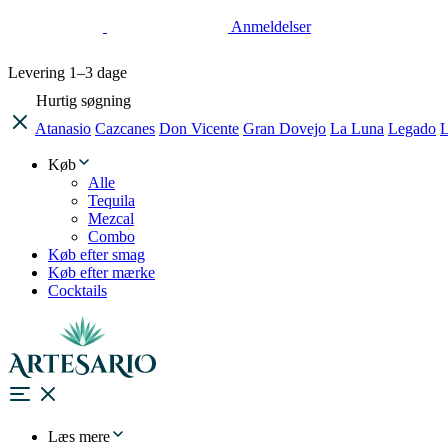
Anmeldelser
Levering
1–3 dage
Hurtig søgning
Atanasio
Cazcanes
Don Vicente
Gran Dovejo
La Luna
Legado
L
Køb
Alle
Tequila
Mezcal
Combo
Køb efter smag
Køb efter mærke
Cocktails
Læs mere