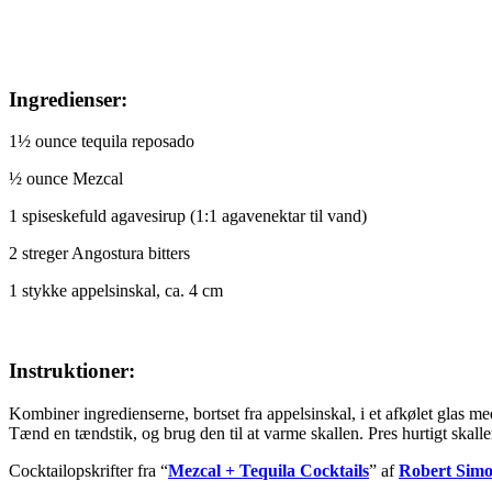
Ingredienser:
1½ ounce tequila reposado
½ ounce Mezcal
1 spiseskefuld agavesirup (1:1 agavenektar til vand)
2 streger Angostura bitters
1 stykke appelsinskal, ca. 4 cm
Instruktioner:
Kombiner ingredienserne, bortset fra appelsinskal, i et afkølet glas me
Tænd en tændstik, og brug den til at varme skallen. Pres hurtigt skalle
Cocktailopskrifter fra “
Mezcal + Tequila Cocktails
” af
Robert Sim