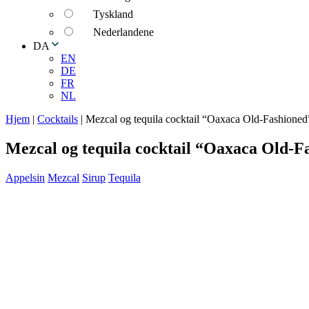
Tyskland
Nederlandene
DA
EN
DE
FR
NL
Hjem
|
Cocktails
|
Mezcal og tequila cocktail “Oaxaca Old-Fashioned
Mezcal og tequila cocktail “Oaxaca Old-F
Appelsin
Mezcal
Sirup
Tequila