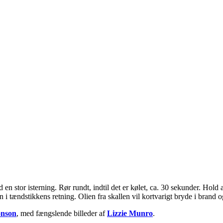
d en stor isterning. Rør rundt, indtil det er kølet, ca. 30 sekunder. Hol
n i tændstikkens retning. Olien fra skallen vil kortvarigt bryde i brand 
onson
, med fængslende billeder af
Lizzie Munro
.