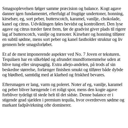
Smagsoplevelsen følger samme præcision og balance. Kogt agave
danner igen fundamentet, efterfulgt af frugtige undertoner, honning,
kirsebær, eg, sort peber, butterscotch, karamel, vanilje, chokolade,
kanel og citrus. Udviklingen føles bevidst og kontrolleret. Den lyse
agave og citrus træder først frem, før de gradvist giver plads til rigere
lag af butterscotch, vanilje og trænoter. Kirsebær og honning tilfører
en subtil sødme, mens sort peber og kanel fastholder struktur og liv
gennem hele smagsforløbet.
Et af de mest imponerende aspekter ved No. 7 Joven er teksturen.
Tequilaen har en silkeblød og afrundet mundfornemmelse uden at
blive tung eller sirupsagtig. Extra añejo-andelen, på trods af sin
beskedne størrelse, forlænger finishen smukt og tilfører både dybde
og blødhed, samtidig med at klarhed og friskhed bevares.
Eftersmagen er lang, varm og poleret. Noter af eg, vanilje, karamel
og peber bliver hængende i et roligt spor, mens den kogte agave
forbliver tydeligt til stede helt til det sidste. Denne balance er i
stigende grad sjælden i premium tequila, hvor overdreven sødme og
markant fadpåvirkning ofte dominerer.