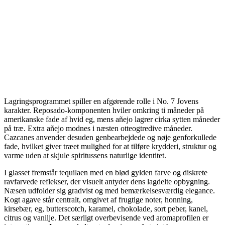
Lagringsprogrammet spiller en afgørende rolle i No. 7 Jovens
karakter. Reposado-komponenten hviler omkring ti måneder på
amerikanske fade af hvid eg, mens añejo lagrer cirka sytten måneder
på træ. Extra añejo modnes i næsten otteogtredive måneder.
Cazcanes anvender desuden genbearbejdede og nøje genforkullede
fade, hvilket giver træet mulighed for at tilføre krydderi, struktur og
varme uden at skjule spiritussens naturlige identitet.
I glasset fremstår tequilaen med en blød gylden farve og diskrete
ravfarvede reflekser, der visuelt antyder dens lagdelte opbygning.
Næsen udfolder sig gradvist og med bemærkelsesværdig elegance.
Kogt agave står centralt, omgivet af frugtige noter, honning,
kirsebær, eg, butterscotch, karamel, chokolade, sort peber, kanel,
citrus og vanilje. Det særligt overbevisende ved aromaprofilen er