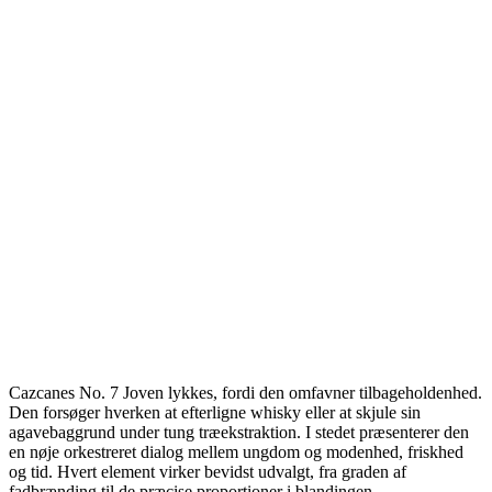
Cazcanes No. 7 Joven lykkes, fordi den omfavner tilbageholdenhed.
Den forsøger hverken at efterligne whisky eller at skjule sin
agavebaggrund under tung træekstraktion. I stedet præsenterer den
en nøje orkestreret dialog mellem ungdom og modenhed, friskhed
og tid. Hvert element virker bevidst udvalgt, fra graden af
fadbrænding til de præcise proportioner i blandingen.