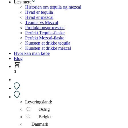
Læs mere
Historien om tequila og mezcal
Hvad er tequila
Hvad er mezcal
Tequila vs Mezcal
Produktionsprocessen
Perfekt Tequila-flaske
Perfekt Mezcal-flaske
Kunsten at drikke tequila
Kunsten at drikke mezcal
Hvor kan man købe
Blog
0
Leveringsland:
Østrig
Belgien
Danmark