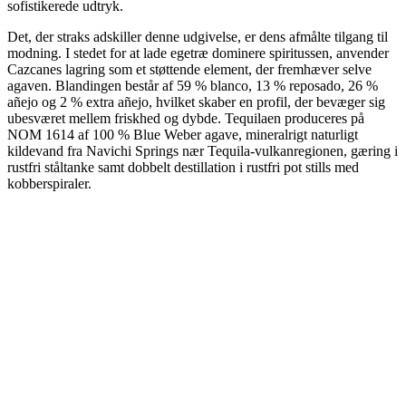
sofistikerede udtryk.
Det, der straks adskiller denne udgivelse, er dens afmålte tilgang til
modning. I stedet for at lade egetræ dominere spiritussen, anvender
Cazcanes lagring som et støttende element, der fremhæver selve
agaven. Blandingen består af 59 % blanco, 13 % reposado, 26 %
añejo og 2 % extra añejo, hvilket skaber en profil, der bevæger sig
ubesværet mellem friskhed og dybde. Tequilaen produceres på
NOM 1614 af 100 % Blue Weber agave, mineralrigt naturligt
kildevand fra Navichi Springs nær Tequila-vulkanregionen, gæring i
rustfri ståltanke samt dobbelt destillation i rustfri pot stills med
kobberspiraler.