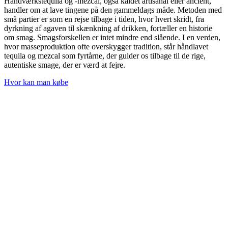
Håndværkstequila og -mezcal, også kaldet artisanal eller ancient,
handler om at lave tingene på den gammeldags måde. Metoden med
små partier er som en rejse tilbage i tiden, hvor hvert skridt, fra
dyrkning af agaven til skænkning af drikken, fortæller en historie
om smag. Smagsforskellen er intet mindre end slående. I en verden,
hvor masseproduktion ofte overskygger tradition, står håndlavet
tequila og mezcal som fyrtårne, der guider os tilbage til de rige,
autentiske smage, der er værd at fejre.
Hvor kan man købe