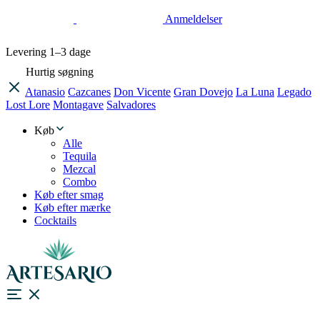
Anmeldelser
Levering
1–3 dage
Hurtig søgning
Atanasio
Cazcanes
Don Vicente
Gran Dovejo
La Luna
Legado
Lost Lore
Montagave
Salvadores
Køb
Alle
Tequila
Mezcal
Combo
Køb efter smag
Køb efter mærke
Cocktails