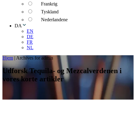
Frankrig
Tyskland
Nederlandene
DA
EN
DE
FR
NL
Hjem
|
Archives for admin
Udforsk Tequila- og Mezcalverdenen i
vores korte artikler