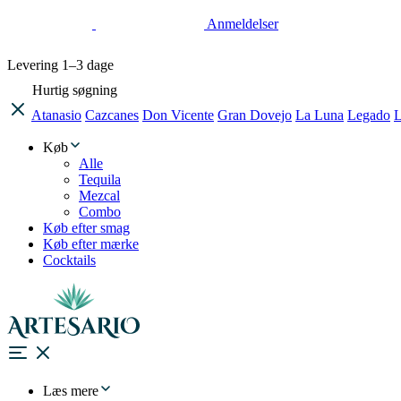
Anmeldelser
Levering
1–3 dage
Hurtig søgning
Atanasio
Cazcanes
Don Vicente
Gran Dovejo
La Luna
Legado
L
Køb
Alle
Tequila
Mezcal
Combo
Køb efter smag
Køb efter mærke
Cocktails
Læs mere