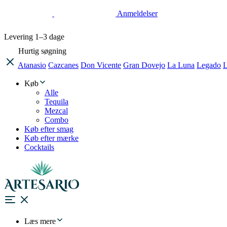
Anmeldelser
Levering
1–3 dage
Hurtig søgning
Atanasio
Cazcanes
Don Vicente
Gran Dovejo
La Luna
Legado
L
Køb
Alle
Tequila
Mezcal
Combo
Køb efter smag
Køb efter mærke
Cocktails
Læs mere