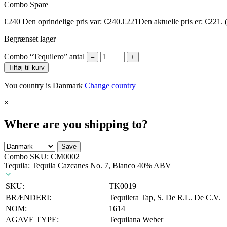
Combo
Spare
€
240
Den oprindelige pris var: €240.
€
221
Den aktuelle pris er: €221.
Begrænset lager
Combo “Tequilero” antal
–
+
Tilføj til kurv
You country is Danmark
Change country
×
Where are you shipping to?
Save
Combo SKU:
CM0002
Tequila: Tequila Cazcanes No. 7, Blanco 40% ABV
SKU:
TK0019
BRÆNDERI:
Tequilera Tap, S. De R.L. De C.V.
NOM:
1614
AGAVE TYPE:
Tequilana Weber