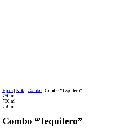
AGAVE TYPE:
Tequilana Weber
AGAVE REGION:
Jalisco (Tequila Valley)
DESTILLERIETS STED:
Jalisco (Los Valles)
TILBEREDNING:
Autoklave (lavt tryk)
UDVINDING:
Valsemølle
VANDKILDE:
Grundvand fra brønd
FERMENTERING:
Rustfri ståltanke, 100% agave
DESTILLATION:
Dobbelt destilleret
DESTILLERINGSAPPARAT:
Gryde i rustfrit stål
LAGRING:
Ingen
ABV/PROOF:
37% abv (74-proof)
ANDET:
Luftning, ingen tilsætningsstoffer
ENERGIVÆRDI:
205 kcal in 100 ml
Hjem
|
Køb
|
Combo
|
Combo “Tequilero”
750 ml
700 ml
750 ml
Combo “Tequilero”