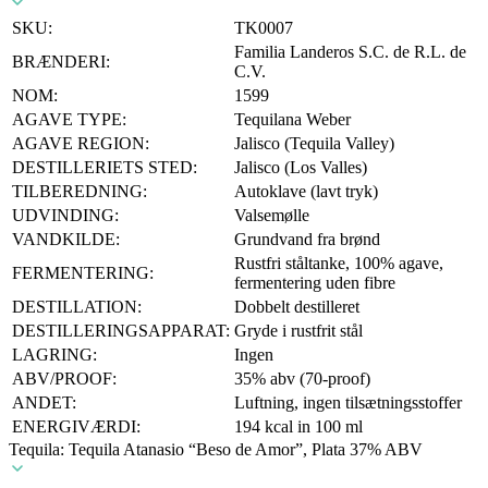
SKU:
TK0007
Familia Landeros S.C. de R.L. de
BRÆNDERI:
C.V.
NOM:
1599
AGAVE TYPE:
Tequilana Weber
AGAVE REGION:
Jalisco (Tequila Valley)
DESTILLERIETS STED:
Jalisco (Los Valles)
TILBEREDNING:
Autoklave (lavt tryk)
UDVINDING:
Valsemølle
VANDKILDE:
Grundvand fra brønd
Rustfri ståltanke, 100% agave,
FERMENTERING:
fermentering uden fibre
DESTILLATION:
Dobbelt destilleret
DESTILLERINGSAPPARAT:
Gryde i rustfrit stål
LAGRING:
Ingen
ABV/PROOF:
35% abv (70-proof)
ANDET:
Luftning, ingen tilsætningsstoffer
ENERGIVÆRDI:
194 kcal in 100 ml
Tequila: Tequila Atanasio “Beso de Amor”, Plata 37% ABV