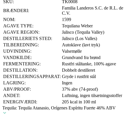
SKU:
TK0008
Familia Landeros S.C. de R.L. de
BRÆNDERI:
C.V.
NOM:
1599
AGAVE TYPE:
Tequilana Weber
AGAVE REGION:
Jalisco (Tequila Valley)
DESTILLERIETS STED:
Jalisco (Los Valles)
TILBEREDNING:
Autoklave (lavt tryk)
UDVINDING:
Valsemølle
VANDKILDE:
Grundvand fra brønd
FERMENTERING:
Rustfri ståltanke, 100% agave
DESTILLATION:
Dobbelt destilleret
DESTILLERINGSAPPARAT:
Gryde i rustfrit stål
LAGRING:
Ingen
ABV/PROOF:
37% abv (74-proof)
ANDET:
Luftning, ingen tilsætningsstoffer
ENERGIVÆRDI:
205 kcal in 100 ml
Tequila: Tequila Atanasio, Orígenes Espíritu Fuerte 46% ABV