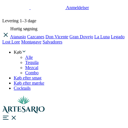
Anmeldelser
Levering
1–3 dage
Hurtig søgning
Atanasio
Cazcanes
Don Vicente
Gran Dovejo
La Luna
Legado
Lost Lore
Montagave
Salvadores
Køb
Alle
Tequila
Mezcal
Combo
Køb efter smag
Køb efter mærke
Cocktails