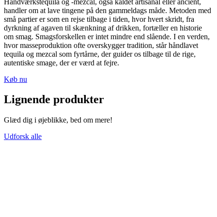
Håndværkstequila og -mezcal, også kaldet artisanal eller ancient,
handler om at lave tingene på den gammeldags måde. Metoden med
små partier er som en rejse tilbage i tiden, hvor hvert skridt, fra
dyrkning af agaven til skænkning af drikken, fortæller en historie
om smag. Smagsforskellen er intet mindre end slående. I en verden,
hvor masseproduktion ofte overskygger tradition, står håndlavet
tequila og mezcal som fyrtårne, der guider os tilbage til de rige,
autentiske smage, der er værd at fejre.
Køb nu
Lignende produkter
Glæd dig i øjeblikke, bed om mere!
Udforsk alle