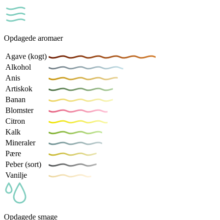
Opdagede aromaer
Agave (kogt)
Alkohol
Anis
Artiskok
Banan
Blomster
Citron
Kalk
Mineraler
Pære
Peber (sort)
Vanilje
Opdagede smage