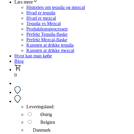
Læs mere
Historien om tequila og mezcal
Hvad er tequila
Hvad er mezcal
Tequila vs Mezcal
Produktionsprocessen
Perfekt Tequila-flaske
Perfekt Mezcal-flaske
Kunsten at drikke tequila
Kunsten at drikke mezcal
Hvor kan man købe
Blog
0
Leveringsland:
Østrig
Belgien
Danmark