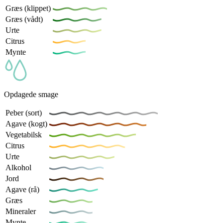
Græs (klippet)
Græs (vådt)
Urte
Citrus
Mynte
Opdagede smage
Peber (sort)
Agave (kogt)
Vegetabilsk
Citrus
Urte
Alkohol
Jord
Agave (rå)
Græs
Mineraler
Mynte