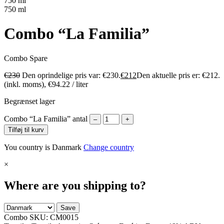
750 ml
750 ml
Combo “La Familia”
Combo
Spare
€
230
Den oprindelige pris var: €230.
€
212
Den aktuelle pris er: €212.
(inkl. moms),
€
94.22
/ liter
Begrænset lager
Combo “La Familia” antal
–
+
Tilføj til kurv
You country is Danmark
Change country
×
Where are you shipping to?
Save
Combo SKU:
CM0015