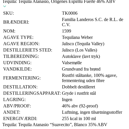
Tequila: Tequila Atanasio, Orígenes Espíritu Fuerte 46% ABV
SKU:
TK0006
Familia Landeros S.C. de R.L. de
BRÆNDERI:
C.V.
NOM:
1599
AGAVE TYPE:
Tequilana Weber
AGAVE REGION:
Jalisco (Tequila Valley)
DESTILLERIETS STED:
Jalisco (Los Valles)
TILBEREDNING:
Autoklave (lavt tryk)
UDVINDING:
Valsemølle
VANDKILDE:
Grundvand fra brønd
Rustfri ståltanke, 100% agave,
FERMENTERING:
fermentering uden fibre
DESTILLATION:
Dobbelt destilleret
DESTILLERINGSAPPARAT:
Gryde i rustfrit stål
LAGRING:
Ingen
ABV/PROOF:
46% abv (92-proof)
ANDET:
Luftning, ingen tilsætningsstoffer
ENERGIVÆRDI:
255 kcal in 100 ml
Tequila: Tequila Atanasio “Suavecito”, Blanco 35% ABV