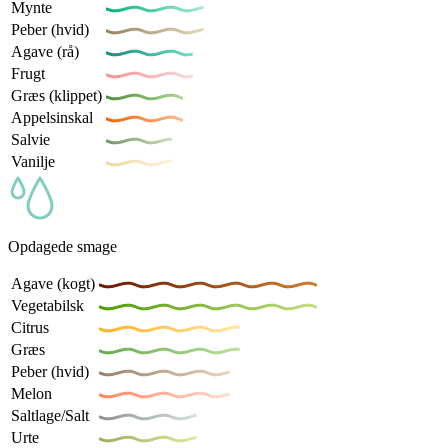
Mynte
Peber (hvid)
Agave (rå)
Frugt
Græs (klippet)
Appelsinskal
Salvie
Vanilje
Opdagede smage
Agave (kogt)
Vegetabilsk
Citrus
Græs
Peber (hvid)
Melon
Saltlage/Salt
Urte