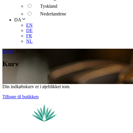
Tyskland
Nederlandene
DA
EN
DE
FR
NL
Hjem
|
Kurv
Kurv
Din indkøbskurv er i øjeblikket tom.
Tilbage til butikken